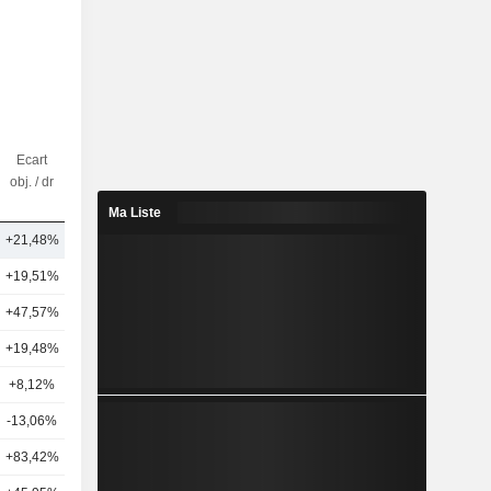
Ecart
Nbr
obj. / dr
d'analystes
Ma Liste
+21,48%
10
+19,51%
22
+47,57%
7
+19,48%
11
+8,12%
3
-13,06%
5
+83,42%
7