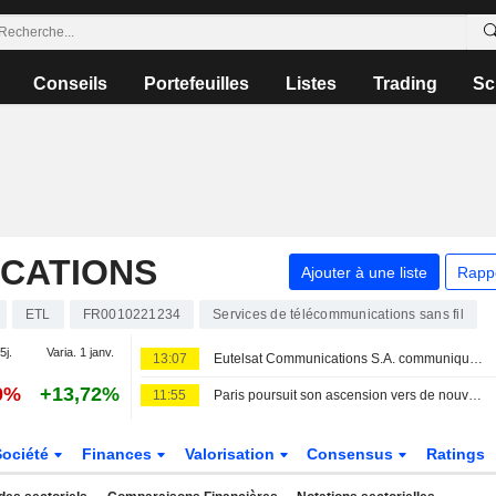
Conseils
Portefeuilles
Listes
Trading
Sc
CATIONS
Ajouter à une liste
Rapp
ETL
FR0010221234
Services de télécommunications sans fil
5j.
Varia. 1 janv.
13:07
Eutelsat Communications S.A. communique ses objectifs de résultats pour l'exercice clos en juin 2027 et confirme ses prévisions pour l'exercice clos en juin 2029
0%
+13,72%
11:55
Paris poursuit son ascension vers de nouveaux sommets
Société
Finances
Valorisation
Consensus
Ratings