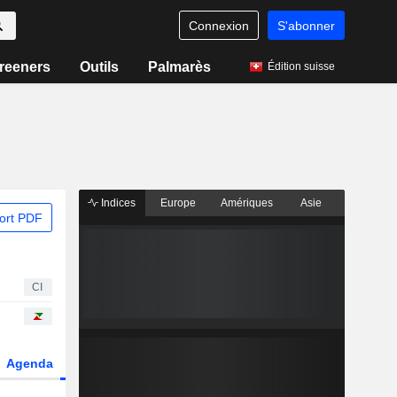
Connexion
S'abonner
reeners
Outils
Palmarès
Édition suisse
Indices
Europe
Amériques
Asie
ort PDF
CI
Agenda
Secteur
Dérivés
Fonds et ETFs