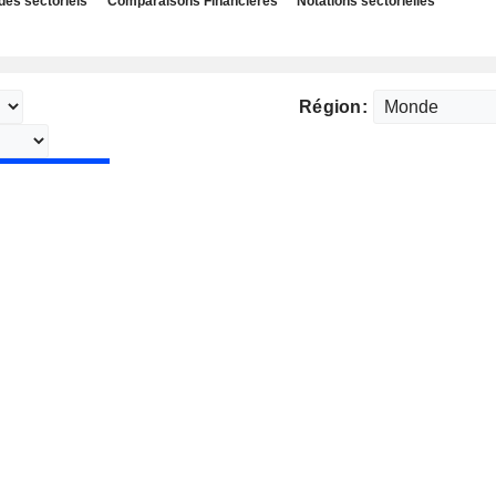
des sectoriels
Comparaisons Financières
Notations sectorielles
Région: