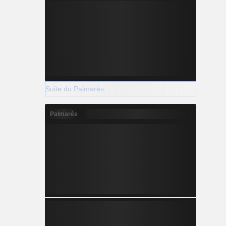
Suite du Palmarès
Palmarès