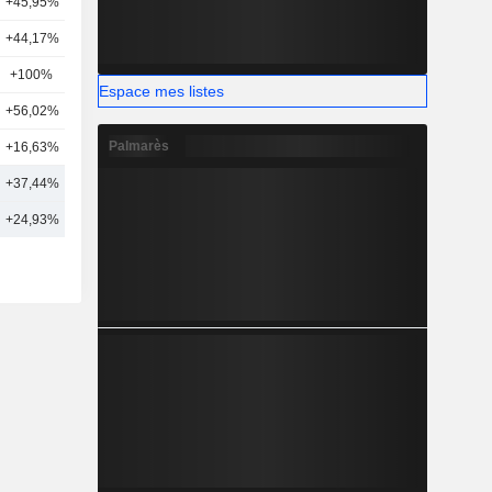
+45,95%
10
+44,17%
8
+100%
5
Espace mes listes
+56,02%
4
Palmarès
+16,63%
4
+37,44%
8
+24,93%
15