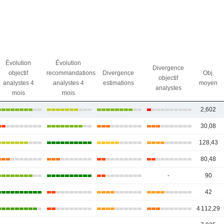
Évolution
Évolution
Divergence
objectif
recommandations
Divergence
Obj.
objectif
analystes 4
analystes 4
estimations
moyen
analystes
mois
mois
2,602
30,08
128,43
80,48
-
90
42
4 112,29