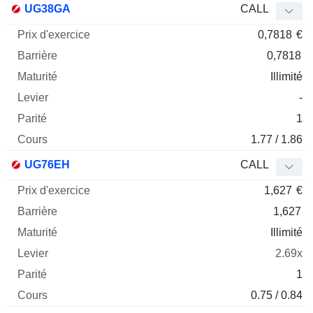
UG38GA
CALL
0,7818
€
0,7818
Illimité
-
1
1.77 / 1.86
UG76EH
CALL
1,627
€
1,627
Illimité
2.69x
1
0.75 / 0.84