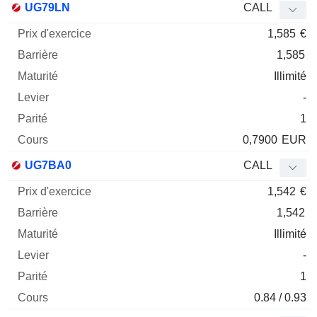
UG79LN
CALL
1,585
€
1,585
Illimité
-
1
0,7900
EUR
UG7BA0
CALL
1,542
€
1,542
Illimité
-
1
0.84 / 0.93