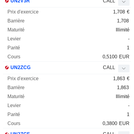
UN2V3R
CALL
1,708
€
1,708
Illimité
-
1
0,5100
EUR
UN2ZCG
CALL
1,863
€
1,863
Illimité
-
1
0,3800
EUR