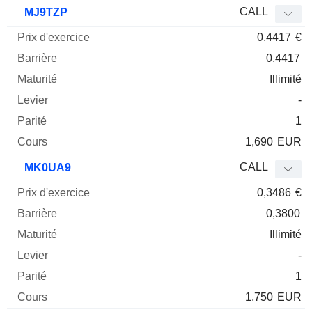
Prix
CALL
MJ9TZP
d'exercice
Barrière
Maturité
Elasticité
0,4417
€
Mnemo
Type
Parit
0,4417
Illimité
-
1
1,690
EUR
CALL
MK0UA9
0,3486
€
0,3800
Illimité
-
1
1,750
EUR