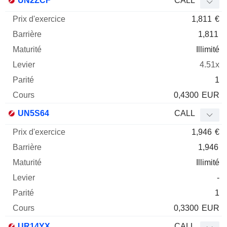
UN2ZCF
CALL
1,811
€
1,811
Illimité
4.51x
1
0,4300
EUR
UN5S64
CALL
1,946
€
1,946
Illimité
-
1
0,3300
EUR
UR14YX
CALL