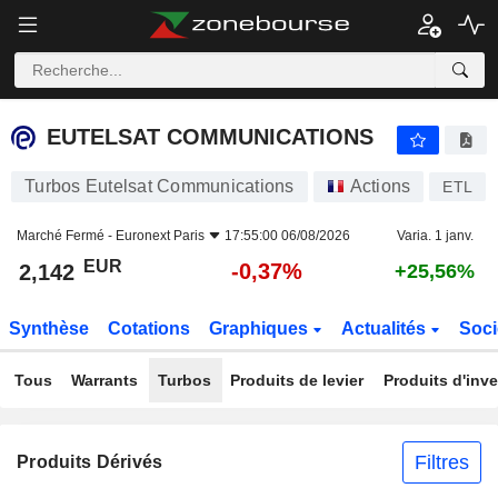
EUTELSAT COMMUNICATIONS
2,142
€
-0,37%
EUTELSAT COMMUNICATIONS
Turbos Eutelsat Communications
Actions
ETL
Marché Fermé -
Euronext Paris
17:55:00 06/08/2026
Varia. 1 janv.
EUR
-0,37%
2,142
+25,56%
Synthèse
Cotations
Graphiques
Actualités
Soci
Tous
Warrants
Turbos
Produits de levier
Produits d'inv
Filtres
Produits Dérivés