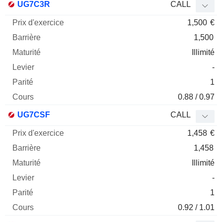
UG7C3R
CALL
1,500
€
1,500
Illimité
-
1
0.88 / 0.97
UG7CSF
CALL
1,458
€
1,458
Illimité
-
1
0.92 / 1.01