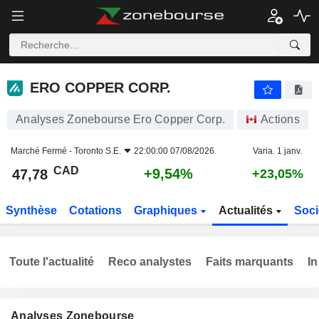
ERO COPPER CORP.
47,78
$
+9,54%
ERO COPPER CORP.
Analyses Zonebourse Ero Copper Corp.
Actions
Marché Fermé -
Toronto S.E.
22:00:00 07/08/2026
Varia. 1 janv.
CAD
+9,54%
47,78
+23,05%
Synthèse
Cotations
Graphiques
Actualités
Soci
Toute l'actualité
Reco analystes
Faits marquants
In
Analyses Zonebourse