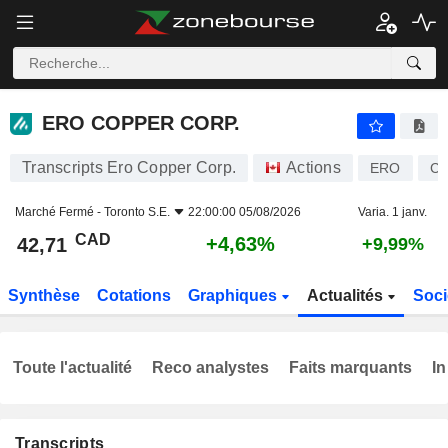
ERO COPPER CORP.
42,71
$
+4,63%
ERO COPPER CORP.
Transcripts Ero Copper Corp.
Actions
ERO
CA
Marché Fermé -
Toronto S.E.
22:00:00 05/08/2026
Varia. 1 janv.
CAD
+4,63%
42,71
+9,99%
Synthèse
Cotations
Graphiques
Actualités
Soci
Toute l'actualité
Reco analystes
Faits marquants
In
Transcripts