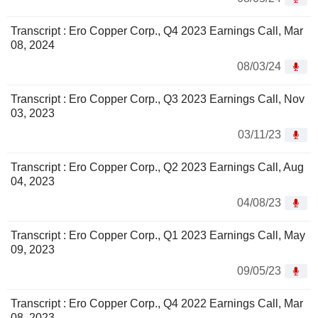
Transcript : Ero Copper Corp., Q4 2023 Earnings Call, Mar
08, 2024
08/03/24
Transcript : Ero Copper Corp., Q3 2023 Earnings Call, Nov
03, 2023
03/11/23
Transcript : Ero Copper Corp., Q2 2023 Earnings Call, Aug
04, 2023
04/08/23
Transcript : Ero Copper Corp., Q1 2023 Earnings Call, May
09, 2023
09/05/23
Transcript : Ero Copper Corp., Q4 2022 Earnings Call, Mar
08, 2023