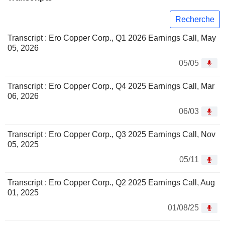
Recherche
Transcript : Ero Copper Corp., Q1 2026 Earnings Call, May
05, 2026
05/05
Transcript : Ero Copper Corp., Q4 2025 Earnings Call, Mar
06, 2026
06/03
Transcript : Ero Copper Corp., Q3 2025 Earnings Call, Nov
05, 2025
05/11
Transcript : Ero Copper Corp., Q2 2025 Earnings Call, Aug
01, 2025
01/08/25