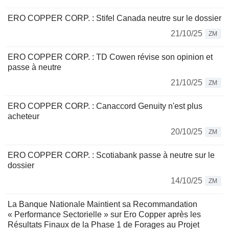
ERO COPPER CORP. : Stifel Canada neutre sur le dossier
21/10/25
ZM
ERO COPPER CORP. : TD Cowen révise son opinion et
passe à neutre
21/10/25
ZM
ERO COPPER CORP. : Canaccord Genuity n'est plus
acheteur
20/10/25
ZM
ERO COPPER CORP. : Scotiabank passe à neutre sur le
dossier
14/10/25
ZM
La Banque Nationale Maintient sa Recommandation
« Performance Sectorielle » sur Ero Copper après les
Résultats Finaux de la Phase 1 de Forages au Projet