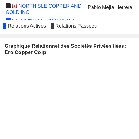
NORTHISLE COPPER AND
Pablo Mejia Herrera
GOLD INC.
LUMINA METALS CORP.
John Wright
Relations Actives
Relations Passées
Lyle Braaten
EPIROC AB
Anthea Bath
Graphique Relationnel des Sociétés Privées liées:
Ero Copper Corp.
GREY WOLF HEALTH CORP.
Jill Angevine