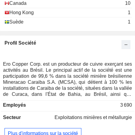
Canada
10
Hong Kong
1
Suède
1
Profil Société
Ero Copper Corp. est un producteur de cuivre exerçant ses
activités au Brésil. Le principal actif de la société est une
participation de 99,6 % dans la société minière brésilienne
Mineracao Caraiba S.A. (MCSA), qui détient à 100 % les
installations de Caraiba de la société, situées dans la vallée
de Curaca, dans l'État de Bahia, au Brésil, ainsi que
l'exploitation de Tucuma, une mine de cuivre à ciel ouvert
Employés
3 690
située dans l'État de Pará, au Brésil. La société détient
également 97,6 % de NX Gold S.A. (NX Gold), qui possède
Secteur
Exploitations minières et métallurgie
les opérations de Xavantina, une mine d’or et d’argent en
exploitation située dans l’État du Mato Grosso, au Brésil.
Elle a également conclu un accord avec Vale Base Metals
Plus d'informations sur la société