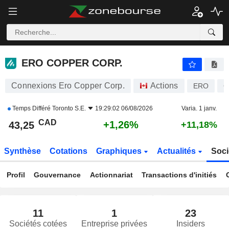
ERO COPPER CORP.
43,25
$
+1,26%
ERO COPPER CORP.
Connexions Ero Copper Corp.
Actions
ERO
C
Temps Différé
Toronto S.E.
19:29:02 06/08/2026
Varia. 1 janv.
CAD
+1,26%
43,25
+11,18%
Synthèse
Cotations
Graphiques
Actualités
Soci
Profil
Gouvernance
Actionnariat
Transactions d'initiés
11
1
23
Sociétés cotées
Entreprise privées
Insiders