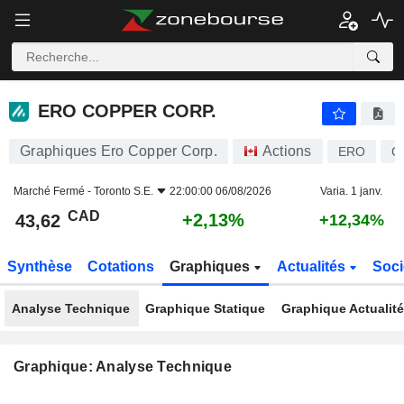
ERO COPPER CORP.
43,62
$
+2,13%
ERO COPPER CORP.
Graphiques Ero Copper Corp.
Actions
ERO
C
Marché Fermé -
Toronto S.E.
22:00:00 06/08/2026
Varia. 1 janv.
CAD
+2,13%
43,62
+12,34%
Synthèse
Cotations
Graphiques
Actualités
Soci
Analyse Technique
Graphique Statique
Graphique Actualit
Graphique: Analyse Technique