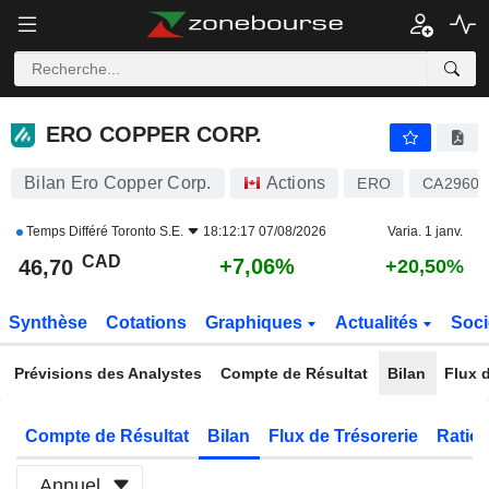
ERO COPPER CORP.
46,70
$
+7,06%
ERO COPPER CORP.
Bilan Ero Copper Corp.
Actions
ERO
CA29600
Temps Différé
Toronto S.E.
18:12:17 07/08/2026
Varia. 1 janv.
CAD
+7,06%
46,70
+20,50%
Synthèse
Cotations
Graphiques
Actualités
Soci
Prévisions des Analystes
Compte de Résultat
Bilan
Flux d
Compte de Résultat
Bilan
Flux de Trésorerie
Ratios
Annuel