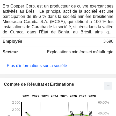
Ero Copper Corp. est un producteur de cuivre exerçant ses
activités au Brésil. Le principal actif de la société est une
participation de 99,6 % dans la société minière brésilienne
Mineracao Caraiba S.A. (MCSA), qui détient à 100 % les
installations de Caraiba de la société, situées dans la vallée
de Curaca, dans l'État de Bahia, au Brésil, ainsi que
l'exploitation de Tucuma, une mine de cuivre à ciel ouvert
Employés
3 690
située dans l'État de Pará, au Brésil. La société détient
également 97,6 % de NX Gold S.A. (NX Gold), qui possède
Secteur
Exploitations minières et métallurgie
les opérations de Xavantina, une mine d’or et d’argent en
exploitation située dans l’État du Mato Grosso, au Brésil.
Elle a également conclu un accord avec Vale Base Metals
Plus d'informations sur la société
pour une participation de 60 % dans le projet cuivre-or de
Furnas, situé dans la province minérale de Carajas, dans
l’État du Pará, au Brésil. Les opérations Caraiba sont
situées dans le nord-est de l'État de Bahia, au Brésil, à
Compte de Résultat et Estimations
environ 385 kilomètres (km) au nord-nord-ouest de la
capitale, Salvador. Les opérations Xavantina sont situées
dans le sud-est de l'État du Mato Grosso, au Brésil, à
environ 670 km à l'est de la capitale, Cuiabá.