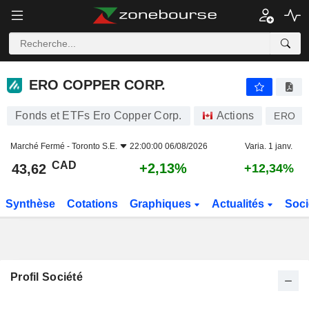
ERO COPPER CORP.
43,62
$
+2,13%
ERO COPPER CORP.
Fonds et ETFs Ero Copper Corp.
Actions
ERO
Marché Fermé -
Toronto S.E.
22:00:00 06/08/2026
Varia. 1 janv.
CAD
+2,13%
43,62
+12,34%
Synthèse
Cotations
Graphiques
Actualités
Soci
Profil Société