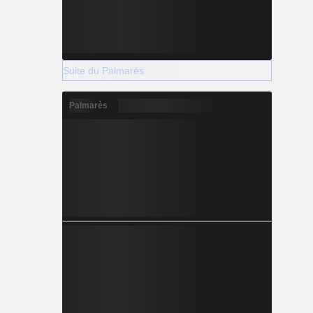
Suite du Palmarès
Palmarès