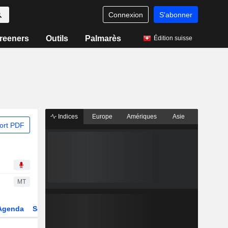
Connexion
S'abonner
reeners
Outils
Palmarès
Édition suisse
Indices
Europe
Amériques
Asie
ort PDF
MT
Agenda
Secteur
Dérivés
Fonds et ETFs