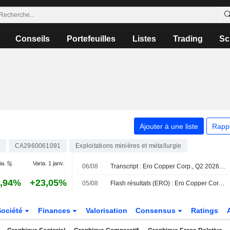
Conseils
Portefeuilles
Listes
Trading
Sc
Ajouter à une liste
Rapp
CA2960061091
Exploitations minières et métallurgie
ia. 5j.
Varia. 1 janv.
06/08
Transcript : Ero Copper Corp., Q2 2026 Earnings Call, Aug 06, 2026
,94%
+23,05%
05/08
Flash résultats (ERO) : Ero Copper Corp. publie un chiffre d'affaires de 284,3 millions de dollars au deuxième trimestre, contre 277,6 millions de dollars attendus par le consensus FactSet
Société
Finances
Valorisation
Consensus
Ratings