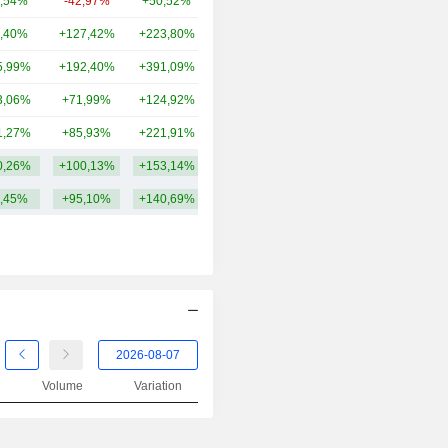
,54%
-42,97%
+50,52%
17,84 Md
,40%
+127,42%
+223,80%
14,48 Md
5,99%
+192,40%
+391,09%
11,49 Md
3,06%
+71,99%
+124,92%
8,28 Md
1,27%
+85,93%
+221,91%
6,87 Md
0,26%
+100,13%
+153,14%
18,38 Md
,45%
+95,10%
+140,69%
Volume
Variation