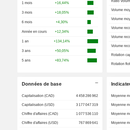
Ratio Volum
1 mois
+16,44%
Volume moy
3 mois
+18,05%
Volume moy
6 mois
+4,30%
Volume rec
Année en cours
+12,34%
Volume rec
1 an
+134,14%
Volume rec
3 ans
+50,05%
Rotation ca
5 ans
+83,74%
Rotation fl
Données de base
Indicate
Capitalisation (CAD)
4 458 286 962
Moyenne mo
Capitalisation (USD)
3 177 047 319
Moyenne mo
Chiffre d'affaires (CAD)
1 077 536 110
Moyenne mo
Chiffre d'affaires (USD)
767 869 641
Moyenne mo