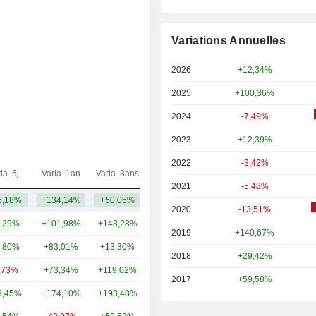
Variations Annuelles
2026
+12,34%
2025
+100,36%
2024
-7,49%
2023
+12,39%
2022
-3,42%
ia. 5j.
Varia. 1an
Varia. 3ans
Capi.($)
2021
-5,48%
5,18%
+134,14%
+50,05%
3,18 Md
2020
-13,51%
,29%
+101,98%
+143,28%
53,77 Md
2019
+140,67%
,80%
+83,01%
+13,30%
25,19 Md
2018
+29,42%
,73%
+73,34%
+119,02%
24,15 Md
2017
+59,58%
3,45%
+174,10%
+193,48%
18,59 Md