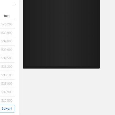
Total
540 200
539 900
539 800
539 600
539 500
538 200
538 100
538 000
537 900
537 800
Suivant