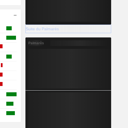
Suite du Palmarès
Palmarès