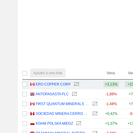
Ajouter à une liste
Varia.
Var
ERO COPPER CORP.
+2,13%
+1
ANTOFAGASTA PLC
-1,88%
+7
FIRST QUANTUM MINERALS LTD.
-1,48%
+7
SOCIEDAD MINERA CERRO VERDE S.A.A.
+0,42%
-0
KGHM POLSKA MIEDZ
+1,37%
+1