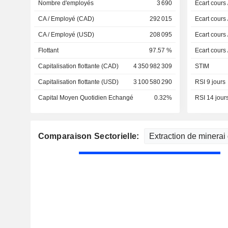
Nombre d'employés
3 690
Ecart cours
CA / Employé (CAD)
292 015
Ecart cours
CA / Employé (USD)
208 095
Ecart cours
Flottant
97.57 %
Ecart cours
Capitalisation flottante (CAD)
4 350 982 309
STIM
Capitalisation flottante (USD)
3 100 580 290
RSI 9 jours
Capital Moyen Quotidien Echangé
0.32%
RSI 14 jour
Comparaison Sectorielle: