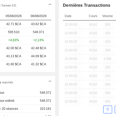
Dernières Transactions
 Toronto S.E.
05/08/2026
06/08/2026
Date
Cours
Volume
42.71 $CA
43.62 $CA
22:00:00
43,62
300
595 510
546 371
22:00:00
43,62
100
+4,63%
+2,13%
22:00:00
43,62
200
42.00 $CA
42.48 $CA
22:00:00
43,62
100
43.13 $CA
44.09 $CA
22:00:00
43,62
1 300
41.60 $CA
41.32 $CA
22:00:00
43,62
100
22:00:00
43,62
100
s
marchés
22:00:00
43,62
100
our
546 371
22:00:00
43,62
100
our estimé
546 371
22:00:00
43,62
300
. 20 séances
323 181