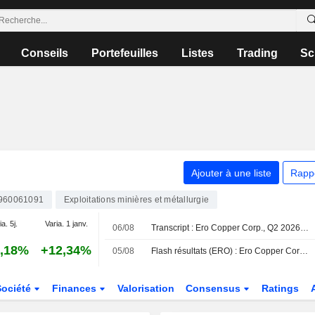
Conseils
Portefeuilles
Listes
Trading
Sc
Ajouter à une liste
Rapp
960061091
Exploitations minières et métallurgie
ia. 5j.
Varia. 1 janv.
06/08
Transcript : Ero Copper Corp., Q2 2026 Earnings Call, Aug 06, 2026
,18%
+12,34%
05/08
Flash résultats (ERO) : Ero Copper Corp. publie un chiffre d'affaires de 284,3 millions de dollars au deuxième trimestre, contre 277,6 millions de dollars attendus par le consensus FactSet
Société
Finances
Valorisation
Consensus
Ratings