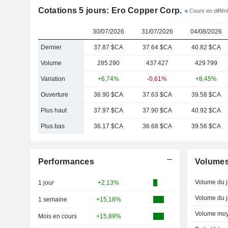
Cotations 5 jours: Ero Copper Corp.
Cours en différé
30/07/2026
31/07/2026
04/08/2026
Dernier
37.87 $CA
37.64 $CA
40.82 $CA
Volume
285 290
437 427
429 799
Variation
+6,74%
-0,61%
+8,45%
Ouverture
36.90 $CA
37.63 $CA
39.58 $CA
Plus haut
37.97 $CA
37.90 $CA
40.92 $CA
Plus bas
36.17 $CA
36.68 $CA
39.56 $CA
Performances
Volume
Volume du j
1 jour
+2,13%
Volume du j
1 semaine
+15,18%
Volume moy
Mois en cours
+15,89%