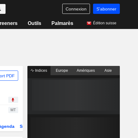
Connexion
S'abonner
reeners
Outils
Palmarès
Édition suisse
Indices
Europe
Amériques
Asie
ort PDF
MT
Agenda
Secteur
Dérivés
Fonds et ETFs