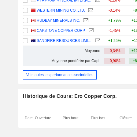
PT AMMAN MINERAL INTERNASIONAL TBK
-2,26%
+8
WESTERN MINING CO.,LTD.
-3,14%
+8
HUDBAY MINERALS INC.
+1,79%
+1
CAPSTONE COPPER CORP.
-1,45%
+1
SANDFIRE RESOURCES LIMITED
+1,25%
+1
Moyenne
-0,34%
+1
Moyenne pondérée par Capi.
-0,90%
+8
Voir toutes les performances sectorielles
Historique de Cours: Ero Copper Corp.
Date
Ouverture
Plus haut
Plus bas
Clôture