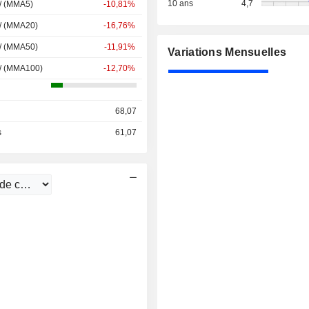
10 ans
4,7
 / (MMA5)
-10,81%
 / (MMA20)
-16,76%
 / (MMA50)
-11,91%
Variations Mensuelles
 / (MMA100)
-12,70%
68,07
s
61,07