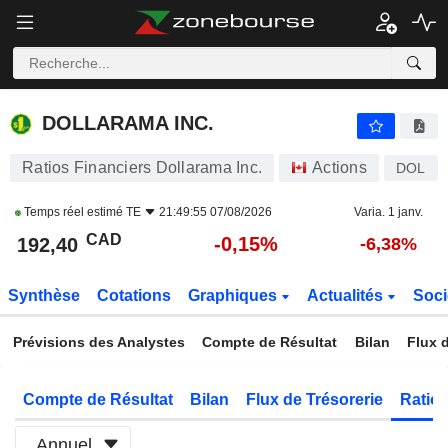
DOLLARAMA INC.
192,40
$
-0,15%
DOLLARAMA INC.
Ratios Financiers Dollarama Inc.
Actions
DOL
Temps réel estimé
TE
21:49:55 07/08/2026
Varia. 1 janv.
CAD
-0,15%
192,40
-6,38%
Synthèse
Cotations
Graphiques
Actualités
Soci
Prévisions des Analystes
Compte de Résultat
Bilan
Flux d
Compte de Résultat
Bilan
Flux de Trésorerie
Ratios
Annuel