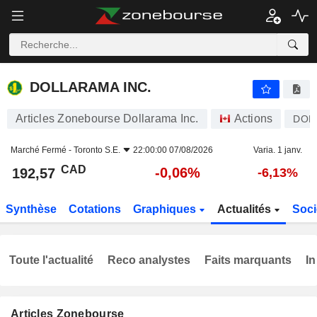
DOLLARAMA INC.
192,57
$
-0,06%
DOLLARAMA INC.
Articles Zonebourse Dollarama Inc.
Actions
DOL
Marché Fermé -
Toronto S.E.
22:00:00 07/08/2026
Varia. 1 janv.
CAD
-0,06%
192,57
-6,13%
Synthèse
Cotations
Graphiques
Actualités
Soci
Toute l'actualité
Reco analystes
Faits marquants
In
Articles Zonebourse