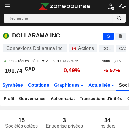
DOLLARAMA INC.
191,74
$
-0,49%
DOLLARAMA INC.
Connexions Dollarama Inc.
Actions
DOL
CA2
Temps réel estimé
TE
21:18:01 07/08/2026
Varia. 1 janv.
CAD
-0,49%
191,74
-6,57%
Synthèse
Cotations
Graphiques
Actualités
Soci
Profil
Gouvernance
Actionnariat
Transactions d'initiés
15
3
34
Sociétés cotées
Entreprise privées
Insiders