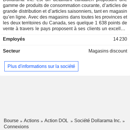
gamme de produits de consommation courante, d’articles de
grande distribution et d’articles saisonniers, tant en magasin
qu’en ligne. Avec des magasins dans toutes les provinces et
les deux territoires du Canada, ses quelque 1 638 points de
vente à travers le pays proposent à ses clients un excellent
rapport qualité-prix dans des emplacements pratiques,
Employés
14 230
notamment dans les zones métropolitaines, les villes de
taille moyenne et les petites localités. Ses produits sont
Secteur
Magasins discount
vendus à des prix fixes sélectionnés, allant jusqu’à 5,00 $.
Elle détient également une participation de 60,1 % dans
Central American Retail Sourcing, Inc. (CARS), la société
Plus d'informations sur la société
mère des entités exploitant Dollarcity, un détaillant à bas prix
d’Amérique latine. Dollarcity propose un assortiment de
produits de consommation courante, de marchandises
générales et d’articles saisonniers à des prix fixes
sélectionnés allant jusqu’à 4,00 $ US (ou l’équivalent en
monnaie locale) dans environ 644 magasins idéalement
situés en Colombie, au Guatemala, au Salvador et au
Pérou. La société exploite également des magasins de
vente au détail à prix réduits sous la marque The Reject
Bourse
Actions
Action DOL
Société Dollarama Inc.
Shop en Australie.
Connexions