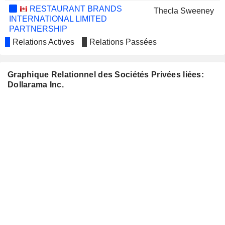
RESTAURANT BRANDS
Thecla Sweeney
INTERNATIONAL LIMITED
PARTNERSHIP
Relations Actives
Relations Passées
BRP INC.
Nicholas Nomicos
Joshua Bekenstein
Graphique Relationnel des Sociétés Privées liées:
Michael Ross
Dollarama Inc.
GROUPE DYNAMITE
Jean-Philippe Lachance
INC.
ADENTRA INC.
Richard Roy
ROOTS CORPORATION
Gregory David
BOB'S DISCOUNT
Joshua Bekenstein
FURNITURE, INC.
PERELLA WEINBERG
Kristin Mugford
PARTNERS