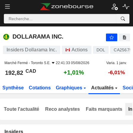
DOLLARAMA INC.
192,82
$
+1,01%
DOLLARAMA INC.
Insiders Dollarama Inc.
Actions
DOL
CA25675
Marché Fermé -
Toronto S.E.
22:41:33 05/08/2026
Varia. 1 janv.
CAD
+1,01%
192,82
-6,01%
Synthèse
Cotations
Graphiques
Actualités
Soci
Toute l'actualité
Reco analystes
Faits marquants
In
Insiders