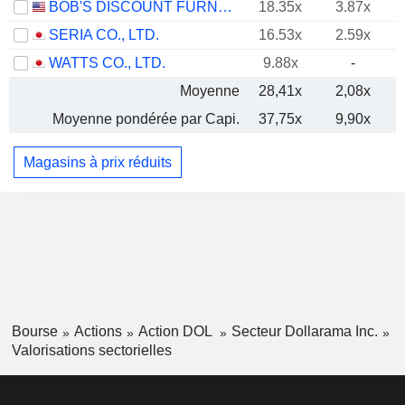
BOB'S DISCOUNT FURNITURE, INC.
18.35x
3.87x
SERIA CO., LTD.
16.53x
2.59x
WATTS CO., LTD.
9.88x
-
Moyenne
28,41x
2,08x
Moyenne pondérée par Capi.
37,75x
9,90x
Magasins à prix réduits
Bourse
Actions
Action DOL
Secteur Dollarama Inc.
Valorisations sectorielles