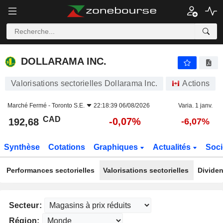
DOLLARAMA INC.
192,68
$
-0,07%
DOLLARAMA INC.
Valorisations sectorielles Dollarama Inc.
Actions
Marché Fermé -
Toronto S.E.
22:18:39 06/08/2026
Varia. 1 janv.
CAD
-0,07%
192,68
-6,07%
Synthèse
Cotations
Graphiques
Actualités
Soci
Performances sectorielles
Valorisations sectorielles
Dividen
Secteur:
Région: