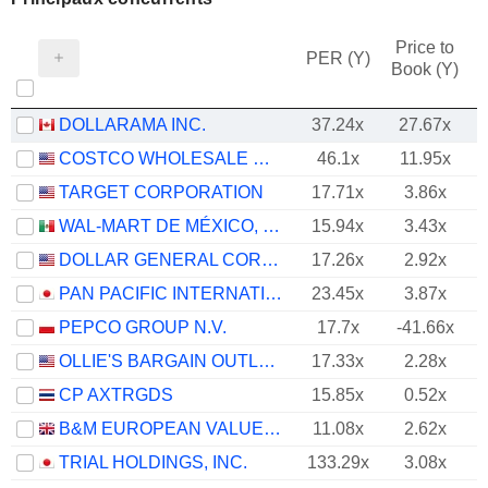
Price to
PER (Y)
Book (Y)
DOLLARAMA INC.
37.24x
27.67x
COSTCO WHOLESALE CORPORATION
46.1x
11.95x
TARGET CORPORATION
17.71x
3.86x
WAL-MART DE MÉXICO, S.A.B. DE C.V.
15.94x
3.43x
DOLLAR GENERAL CORPORATION
17.26x
2.92x
PAN PACIFIC INTERNATIONAL HOLDINGS CORPORATION
23.45x
3.87x
PEPCO GROUP N.V.
17.7x
-41.66x
OLLIE'S BARGAIN OUTLET HOLDINGS, INC.
17.33x
2.28x
CP AXTRGDS
15.85x
0.52x
B&M EUROPEAN VALUE RETAIL PLC
11.08x
2.62x
TRIAL HOLDINGS, INC.
133.29x
3.08x