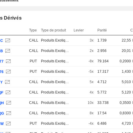
estissement
s Dérivés
Type
Type de produit
Levier
Parité
C
CALL
Produits Exotiques
3x
1.739
22,55
6C
CALL
Produits Exotiques
2x
2.956
20,01
6B
PUT
Produits Exotiques
-8x
79.164
0,2000
77
PUT
Produits Exotiques
-5x
17.317
1,430
76
CALL
Produits Exotiques
5x
4.712
5,010
0Y
CALL
Produits Exotiques
4x
5.772
5,120
QF
CALL
Produits Exotiques
10x
33.738
0,3500
QH
CALL
Produits Exotiques
8x
17.54
0,8300
QG
PUT
Produits Exotiques
-4x
6.486
4,720
5W