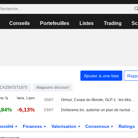
Conseils
Portefeuilles
Listes
Trading
Sc
Ajouter à une liste
Rapp
CA25675T1075
Magasins discount
ia. 5j.
Varia. 1 janv.
20/07
Ormuz, Coupe du Monde, GLP-1 : les étranges vents contraires qui pèsent sur le consommateur US
,84%
-6,13%
03/07
Dollarama Inc. autorise un plan de rachat d'actions.
Société
Finances
Valorisation
Consensus
Ratings