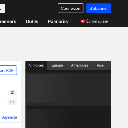
Connexion
S'abonner
reeners
Outils
Palmarès
Édition suisse
Indices
Europe
Amériques
Asie
ort PDF
CI
Agenda
Secteur
Dérivés
Fonds et ETFs