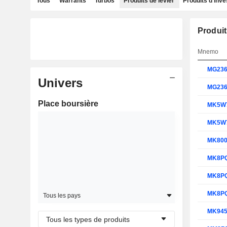
Tous
Warrants
Turbos
Produits de levier
Produits d'inv
Produit
Mnemo
MG23
Univers
MG23
Place boursière
MK5W
MK5W
MK80
MK8P
MK8P
MK8P
Tous les pays
MK94
Tous les types de produits