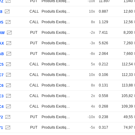
PUT
Produits Exotiques
-10x
11.897
1,040
7Z
CALL
Produits Exotiques
10x
0.887
12,60
Z8
CALL
Produits Exotiques
8x
1.129
12,56
0S
PUT
Produits Exotiques
-2x
7.411
8,200
AW
PUT
Produits Exotiques
-3x
5.626
7,260
AX
PUT
Produits Exotiques
-8x
2.064
7,660
AB
CALL
Produits Exotiques
5x
0.212
112,54
C5
CALL
Produits Exotiques
10x
0.106
112,33
C7
CALL
Produits Exotiques
8x
0.131
113,88
C6
CALL
Produits Exotiques
2x
0.558
105,82
C3
CALL
Produits Exotiques
4x
0.268
109,39
C4
PUT
Produits Exotiques
-10x
0.238
49,55
72
PUT
Produits Exotiques
-5x
0.317
74,97
71