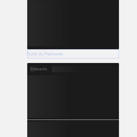
Suite du Palmarès
Palmarès