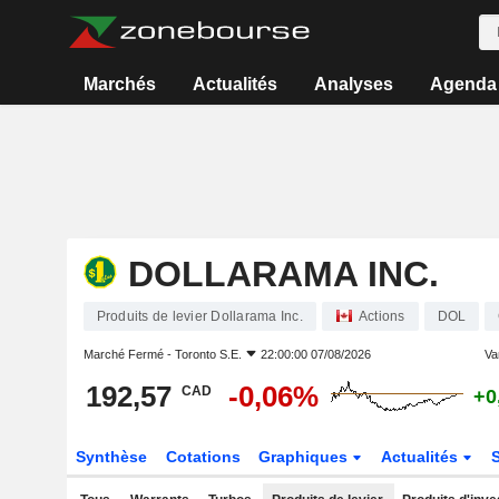
Marchés
Actualités
Analyses
Agenda
DOLLARAMA INC.
Produits de levier Dollarama Inc.
Actions
DOL
Marché Fermé -
Toronto S.E.
22:00:00 07/08/2026
Var
192,57
-0,06%
CAD
+0
Synthèse
Cotations
Graphiques
Actualités