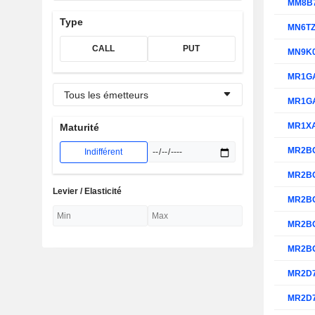
MM8B
Type
MN6T
CALL
PUT
MN9K
MR1G
Tous les émetteurs
MR1G
MR1X
Maturité
MR2B
Indifférent
MR2B
Levier / Elasticité
MR2B
MR2B
MR2B
MR2D
MR2D