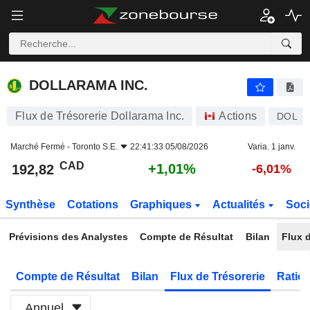
DOLLARAMA INC.
192,82
$
+1,01%
DOLLARAMA INC.
Flux de Trésorerie Dollarama Inc.
Actions
DOL
Marché Fermé -
Toronto S.E.
22:41:33 05/08/2026
Varia. 1 janv.
CAD
+1,01%
192,82
-6,01%
Synthèse
Cotations
Graphiques
Actualités
Soci
Prévisions des Analystes
Compte de Résultat
Bilan
Flux d
Compte de Résultat
Bilan
Flux de Trésorerie
Ratios
Annuel