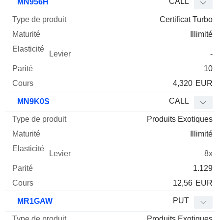
CALL
MN956H
Certificat Turbo
Illimité
-
10
4,320
EUR
CALL
MN9K0S
Produits Exotiques
Illimité
8x
1.129
12,56
EUR
PUT
MR1GAW
Produits Exotiques