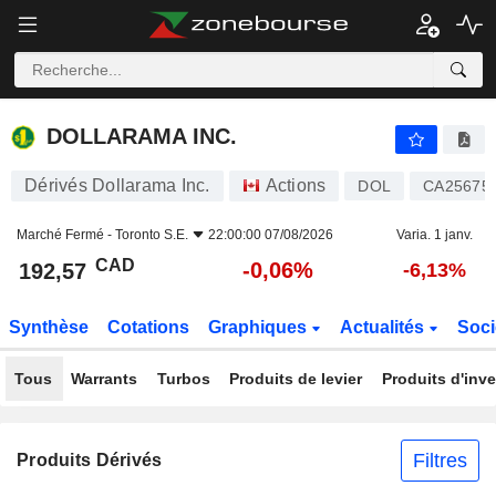
DOLLARAMA INC.
192,57
$
-0,06%
DOLLARAMA INC.
Dérivés Dollarama Inc.
Actions
DOL
CA25675
Marché Fermé -
Toronto S.E.
22:00:00 07/08/2026
Varia. 1 janv.
CAD
-0,06%
192,57
-6,13%
Synthèse
Cotations
Graphiques
Actualités
Soci
Tous
Warrants
Turbos
Produits de levier
Produits d'inv
Filtres
Produits Dérivés