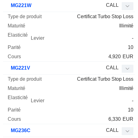
Type
CALL
MG221W
de
Certificat Turbo Stop Loss
Mnemo
Type
produit
Maturité
Elasticité
Levier
Parité
Co
Illimité
-
10
4,920
EUR
CALL
MG221V
Certificat Turbo Stop Loss
Illimité
-
10
6,330
EUR
CALL
MG236C