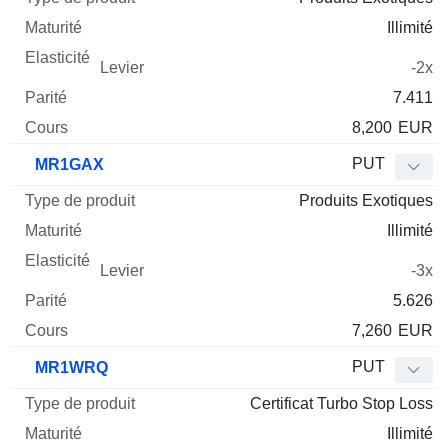
Illimité
-2x
7.411
8,200
EUR
PUT
MR1GAX
Produits Exotiques
Illimité
-3x
5.626
7,260
EUR
PUT
MR1WRQ
Certificat Turbo Stop Loss
Illimité