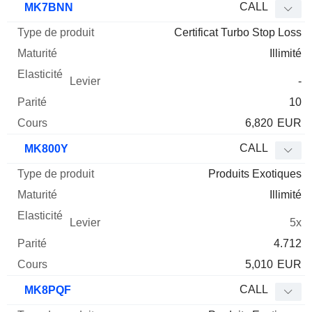
CALL
MK7BNN
Certificat Turbo Stop Loss
Illimité
-
10
6,820
EUR
CALL
MK800Y
Produits Exotiques
Illimité
5x
4.712
5,010
EUR
CALL
MK8PQF