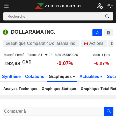
DOLLARAMA INC.
192,68
$
-0,07%
DOLLARAMA INC.
Graphique Comparatif Dollarama Inc.
Actions
D
Marché Fermé -
Toronto S.E.
22:18:39 06/08/2026
Varia. 1 janv.
CAD
-0,07%
192,68
-6,07%
Synthèse
Cotations
Graphiques
Actualités
Soci
Analyse Technique
Graphique Statique
Graphique Total Re