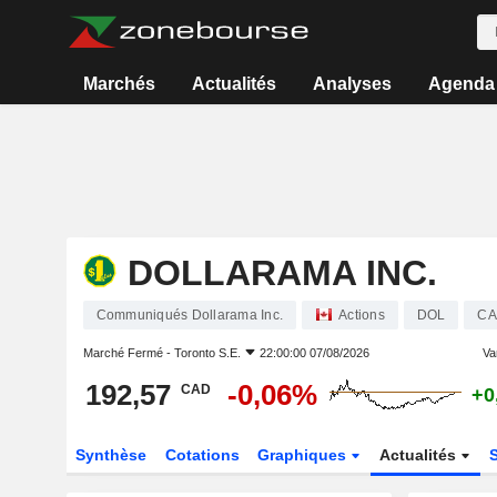
Marchés
Actualités
Analyses
Agenda
DOLLARAMA INC.
Communiqués Dollarama Inc.
Actions
DOL
CA
Marché Fermé -
Toronto S.E.
22:00:00 07/08/2026
Var
192,57
-0,06%
CAD
+0
Synthèse
Cotations
Graphiques
Actualités