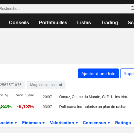
Conseils
Portefeuilles
Listes
Trading
Sc
Ajouter à une liste
Rapp
25675T1075
Magasins discount
ia. 5j.
Varia. 1 janv.
20/07
Ormuz, Coupe du Monde, GLP-1 : les étranges vents contraires qui pèsent sur le consommateur US
,84%
-6,13%
03/07
Dollarama Inc. autorise un plan de rachat d'actions.
Société
Finances
Valorisation
Consensus
Ratings