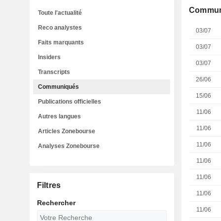
Commun
Toute l'actualité
Reco analystes
03/07
Faits marquants
03/07
Insiders
03/07
Transcripts
26/06
Communiqués
15/06
Publications officielles
11/06
Autres langues
11/06
Articles Zonebourse
11/06
Analyses Zonebourse
11/06
11/06
Filtres
11/06
Rechercher
11/06