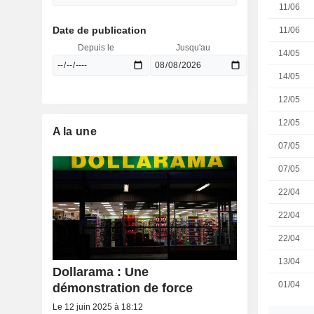
11/06
Date de publication
11/06
Depuis le
Jusqu'au
14/05
14/05
12/05
12/05
A la une
07/05
07/05
22/04
22/04
22/04
13/04
Dollarama : Une
01/04
démonstration de force
Le 12 juin 2025 à 18:12