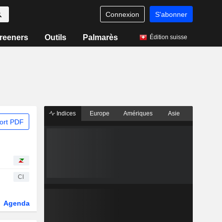
Connexion
S'abonner
reeners
Outils
Palmarès
Édition suisse
Indices
Europe
Amériques
Asie
ort PDF
CI
Agenda
Secteur
Dérivés
Fonds et ETFs