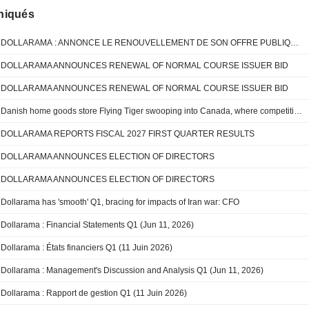
iqués
DOLLARAMA : ANNONCE LE RENOUVELLEMENT DE SON OFFRE PUBLIQUE DE RACHAT DANS LE COURS NORMAL DES ACTIVITÉS
DOLLARAMA ANNOUNCES RENEWAL OF NORMAL COURSE ISSUER BID
DOLLARAMA ANNOUNCES RENEWAL OF NORMAL COURSE ISSUER BID
Danish home goods store Flying Tiger swooping into Canada, where competition awaits
DOLLARAMA REPORTS FISCAL 2027 FIRST QUARTER RESULTS
DOLLARAMA ANNOUNCES ELECTION OF DIRECTORS
DOLLARAMA ANNOUNCES ELECTION OF DIRECTORS
Dollarama has 'smooth' Q1, bracing for impacts of Iran war: CFO
Dollarama : Financial Statements Q1 (Jun 11, 2026)
Dollarama : États financiers Q1 (11 Juin 2026)
Dollarama : Management's Discussion and Analysis Q1 (Jun 11, 2026)
Dollarama : Rapport de gestion Q1 (11 Juin 2026)