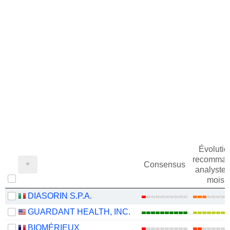
Évolutio
recomman
Consensus
analystes
mois
DIASORIN S.P.A.
GUARDANT HEALTH, INC.
BIOMÉRIEUX