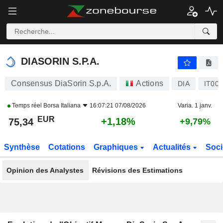
DIASORIN S.P.A.
75,34
€
+1,18%
DIASORIN S.P.A.
Consensus DiaSorin S.p.A.
Actions
DIA
IT00
Temps réel
Borsa Italiana
16:07:21 07/08/2026
Varia. 1 janv.
EUR
+1,18%
75,34
+9,79%
Synthèse
Cotations
Graphiques
Actualités
Soci
Opinion des Analystes
Révisions des Estimations