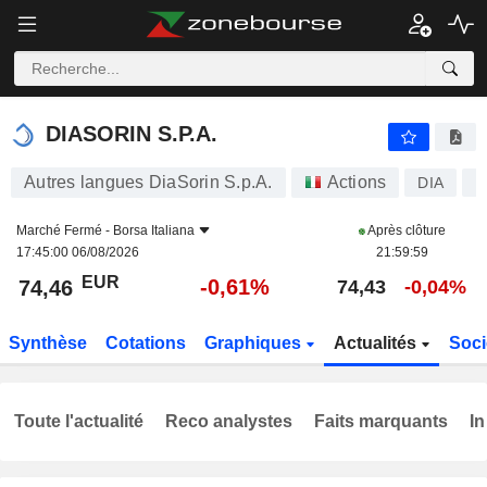
DIASORIN S.P.A.
74,46
€
-0,61%
DIASORIN S.P.A.
Autres langues DiaSorin S.p.A.
Actions
DIA
I
Marché Fermé -
Borsa Italiana
Après clôture
17:45:00 06/08/2026
21:59:59
EUR
-0,61%
74,46
74,43
-0,04%
Synthèse
Cotations
Graphiques
Actualités
Soci
Toute l'actualité
Reco analystes
Faits marquants
In