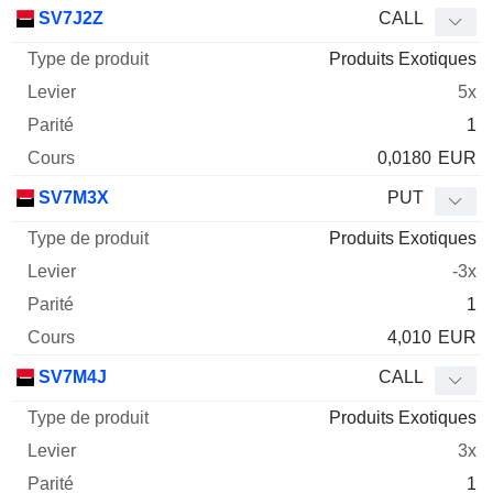
Type
SV7J2Z
CALL
de
Produits Exotiques
Mnemo
Type
produit
Levier
Parité
Cours
5x
1
0,0180
EUR
SV7M3X
PUT
Produits Exotiques
-3x
1
4,010
EUR
SV7M4J
CALL
Produits Exotiques
3x
1