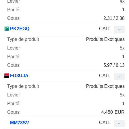
4x
1
2.31 / 2.38
PK2EGQ
CALL
Produits Exotiques
5x
1
5.97 / 6.13
FD3UJA
CALL
Produits Exotiques
5x
1
4,450
EUR
CALL
MM78SV