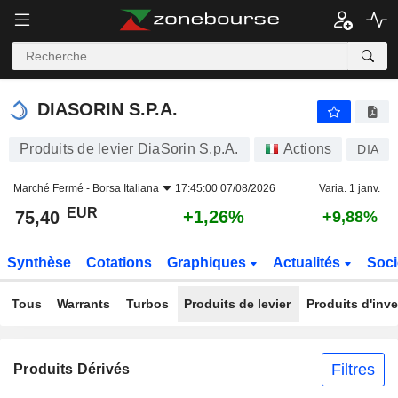
DIASORIN S.P.A.
75,40
€
+1,26%
DIASORIN S.P.A.
Produits de levier DiaSorin S.p.A.
Actions
DIA
Marché Fermé -
Borsa Italiana
17:45:00 07/08/2026
Varia. 1 janv.
EUR
+1,26%
75,40
+9,88%
Synthèse
Cotations
Graphiques
Actualités
Soci
Tous
Warrants
Turbos
Produits de levier
Produits d'inv
Filtres
Produits Dérivés