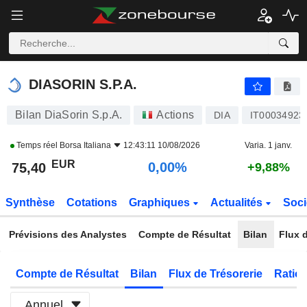
DIASORIN S.P.A.
75,40
€
0,00%
DIASORIN S.P.A.
Bilan DiaSorin S.p.A.
Actions
DIA
IT00034923
Temps réel
Borsa Italiana
12:43:11 10/08/2026
Varia. 1 janv.
EUR
0,00%
75,40
+9,88%
Synthèse
Cotations
Graphiques
Actualités
Soci
Prévisions des Analystes
Compte de Résultat
Bilan
Flux d
Compte de Résultat
Bilan
Flux de Trésorerie
Ratios
Annuel