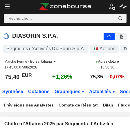
DIASORIN S.P.A.
75,40
€
+1,26%
DIASORIN S.P.A.
Segments d'Activités DiaSorin S.p.A.
Actions
DI
Marché Fermé -
Borsa Italiana
Après clôture
17:45:00 07/08/2026
18:58:38
EUR
+1,26%
75,40
75,35
-0,07%
Synthèse
Cotations
Graphiques
Actualités
Soci
Prévisions des Analystes
Compte de Résultat
Bilan
Flux d
Chiffre d'Affaires 2025 par Segments d'Activités