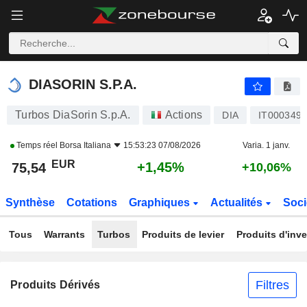
DIASORIN S.P.A.
75,54
€
+1,45%
DIASORIN S.P.A.
Turbos DiaSorin S.p.A.
Actions
DIA
IT000349
Temps réel
Borsa Italiana
15:53:23 07/08/2026
Varia. 1 janv.
EUR
+1,45%
75,54
+10,06%
Synthèse
Cotations
Graphiques
Actualités
Soci
Tous
Warrants
Turbos
Produits de levier
Produits d'inv
Filtres
Produits Dérivés