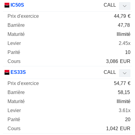
Prix
IC50S
CALL
d'exercice
Barrière
Maturité
Elasticité
44,79
€
Mnemo
Type
Parit
47,78
Illimité
2.45x
10
3,086
EUR
ES33S
CALL
54,77
€
58,15
Illimité
3.61x
20
1,042
EUR