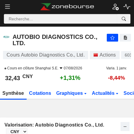
AUTOBIO DIAGNOSTICS CO., LTD.
32,43
¥
+1,31%
AUTOBIO DIAGNOSTICS CO.,
LTD.
Cours Autobio Diagnostics Co., Ltd.
Actions
603
Cours en clôture
Shanghai S.E.
07/08/2026
Varia. 1 janv.
CNY
+1,31%
32,43
-8,44%
Synthèse
Cotations
Graphiques
Actualités
Soci
Valorisation: Autobio Diagnostics Co., Ltd.