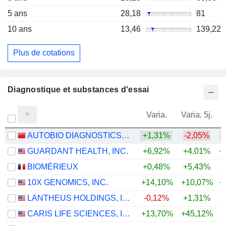
5 ans
28,18
81
10 ans
13,46
139,22
Plus de cotations
Diagnostique et substances d'essai
Varia.
Varia. 5j.
AUTOBIO DIAGNOSTICS CO., LTD.
+1,31%
-2,05%
GUARDANT HEALTH, INC.
+6,92%
+4,01%
+
BIOMÉRIEUX
+0,48%
+5,43%
10X GENOMICS, INC.
+14,10%
+10,07%
+
LANTHEUS HOLDINGS, INC.
-0,12%
+1,31%
+
CARIS LIFE SCIENCES, INC.
+13,70%
+45,12%