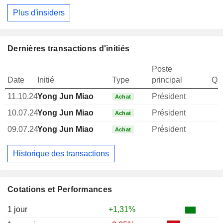
Plus d'insiders
Dernières transactions d'initiés
Poste
Date
Initié
Type
principal
Qua
11.10.24
Yong Jun Miao
Président
3
Achat
10.07.24
Yong Jun Miao
Président
Achat
09.07.24
Yong Jun Miao
Président
1
Achat
Historique des transactions
Cotations et Performances
1 jour
+1,31%