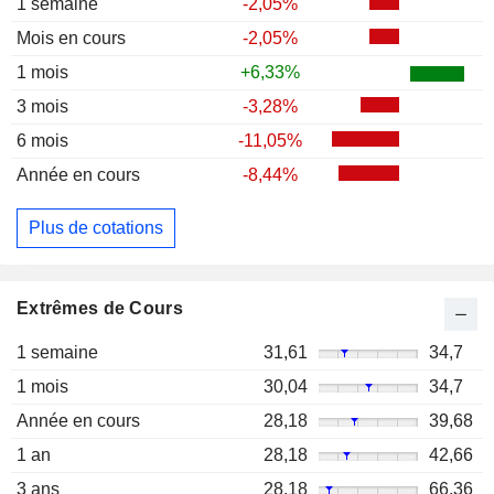
1 semaine
-2,05%
Mois en cours
-2,05%
1 mois
+6,33%
3 mois
-3,28%
6 mois
-11,05%
Année en cours
-8,44%
Plus de cotations
Extrêmes de Cours
1 semaine
31,61
34,7
1 mois
30,04
34,7
Année en cours
28,18
39,68
1 an
28,18
42,66
3 ans
28,18
66,36