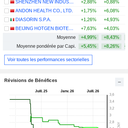
SHENZHEN NEW INDUSTRIES BIOMEDICAL ENGINEERING CO., LTD.
+2,88%
+0,88%
ANDON HEALTH CO., LTD.
+1,75%
+6,08%
+
DIASORIN S.P.A.
+1,26%
+4,93%
BEIJING HOTGEN BIOTECH CO., LTD.
+7,63%
+4,03%
Moyenne
+4,99%
+8,43%
+
Moyenne pondérée par Capi.
+5,45%
+8,26%
+
Voir toutes les performances sectorielles
Révisions de Bénéfices