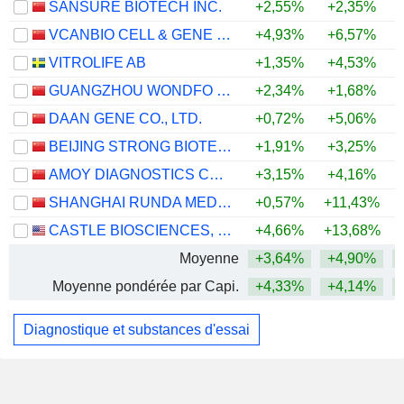
SANSURE BIOTECH INC.
+2,55%
+2,35%
VCANBIO CELL & GENE ENGINEERING CORP., LTD
+4,93%
+6,57%
VITROLIFE AB
+1,35%
+4,53%
GUANGZHOU WONDFO BIOTECH CO.,LTD
+2,34%
+1,68%
DAAN GENE CO., LTD.
+0,72%
+5,06%
BEIJING STRONG BIOTECHNOLOGIES,INC.
+1,91%
+3,25%
AMOY DIAGNOSTICS CO., LTD.
+3,15%
+4,16%
SHANGHAI RUNDA MEDICAL TECHNOLOGY CO., LTD.
+0,57%
+11,43%
+
CASTLE BIOSCIENCES, INC.
+4,66%
+13,68%
+
Moyenne
+3,64%
+4,90%
Moyenne pondérée par Capi.
+4,33%
+4,14%
Diagnostique et substances d'essai