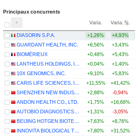
Principaux concurrents
V
Varia.
Varia. 5j.
DIASORIN S.P.A.
+1,26%
+4,93%
+
GUARDANT HEALTH, INC.
+6,56%
+3,43%
BIOMÉRIEUX
+0,48%
+5,43%
LANTHEUS HOLDINGS, INC.
+0,04%
+1,40%
10X GENOMICS, INC.
+9,10%
+5,83%
+
CARIS LIFE SCIENCES, INC.
+11,55%
+41,42%
+
SHENZHEN NEW INDUSTRIES BIOMEDICAL ENGINEERING CO., LTD.
+2,88%
-0,94%
+
ANDON HEALTH CO., LTD.
+1,75%
+16,68%
+
AUTOBIO DIAGNOSTICS CO., LTD.
+1,31%
-3,05%
BEIJING HOTGEN BIOTECH CO., LTD.
+7,63%
+8,76%
INNOVITA BIOLOGICAL TECHNOLOGY CO., LTD.
+7,80%
+31,52%
+