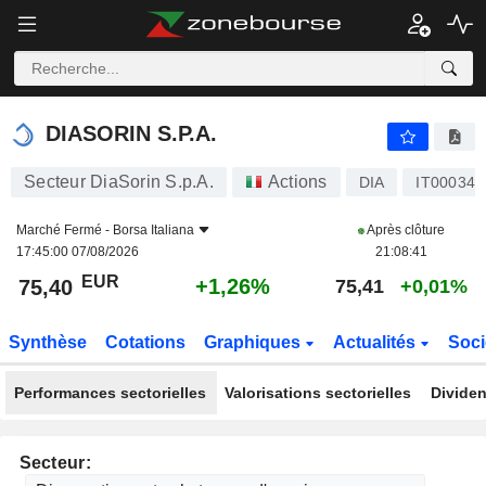
DIASORIN S.P.A.
75,40
€
+1,26%
DIASORIN S.P.A.
Secteur DiaSorin S.p.A.
Actions
DIA
IT000349
Marché Fermé -
Borsa Italiana
Après clôture
17:45:00 07/08/2026
21:08:41
EUR
+1,26%
75,40
75,41
+0,01%
Synthèse
Cotations
Graphiques
Actualités
Soci
Performances sectorielles
Valorisations sectorielles
Dividen
Secteur: