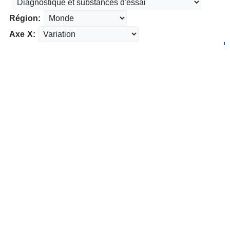
Région:
Axe X: