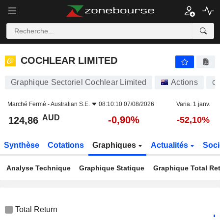
COCHLEAR LIMITED
124,86
$
-0,90%
COCHLEAR LIMITED
Graphique Sectoriel Cochlear Limited
Actions
C
Marché Fermé -
Australian S.E.
08:10:10 07/08/2026
Varia. 1 janv.
AUD
-0,90%
124,86
-52,10%
Synthèse
Cotations
Graphiques
Actualités
Soci
Analyse Technique
Graphique Statique
Graphique Total Re
Total Return