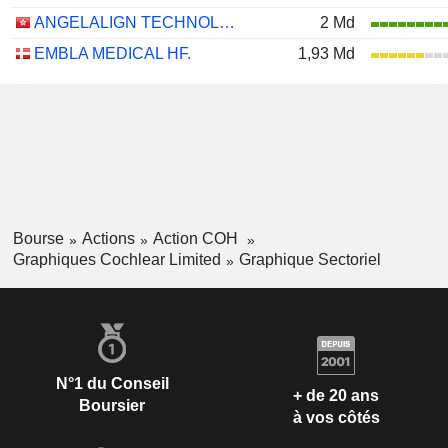
ANGELALIGN TECHNOLOGY INC.
2 Md
EMBLA MEDICAL HF.
1,93 Md
Bourse
Actions
Action COH
Graphiques Cochlear Limited
Graphique Sectoriel
N°1 du Conseil
+ de 20 ans
Boursier
à vos côtés