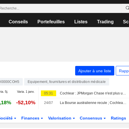
Conseils
Portefeuilles
Listes
Trading
Sc
Ajouter à une liste
Rapp
00000COH5
Equipement, fournitures et distribution médicale
ia. 5j.
Varia. 1 janv.
05:31
Cochlear : JPMorgan Chase n'est plus un actionnaire substantiel
,18%
-52,10%
24/07
La Bourse australienne recule ; Cochlear confirme le maintien de l'accès en franchise de droits de douane aux États-Unis pour ses implants auditifs
Société
Finances
Valorisation
Consensus
Ratings