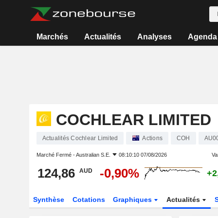
Marchés
Actualités
Analyses
Agenda
COCHLEAR LIMITED
Actualités Cochlear Limited
Actions
COH
AU0
Marché Fermé -
Australian S.E.
08:10:10 07/08/2026
Var
124,86
-0,90%
AUD
+2
Synthèse
Cotations
Graphiques
Actualités