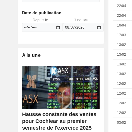
22/04
Date de publication
22/04
Depuis le
Jusqu'au
10/04
17/03
13/02
13/02
A la une
13/02
13/02
12/02
12/02
12/02
12/02
Hausse constante des ventes
pour Cochlear au premier
03/02
semestre de l'exercice 2025