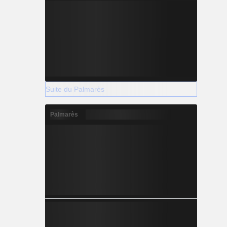
Suite du Palmarès
Palmarès