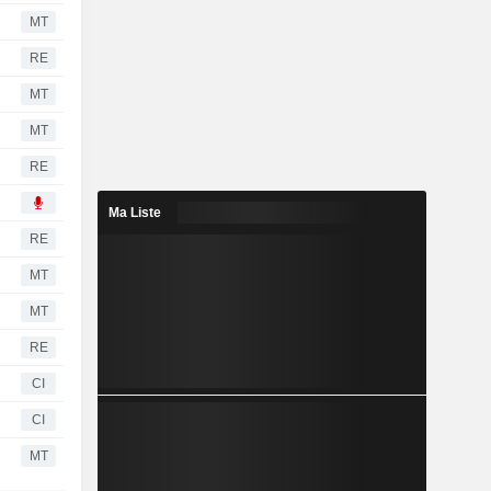
MT
RE
MT
MT
RE
Ma Liste
RE
MT
MT
RE
CI
CI
MT