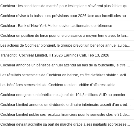
Cochlear : les conditions de marché pour les implants s'avèrent plus faibles que prévu depuis janvier ; le titre au plus bas depuis 10 ans
Cochlear révise à la baisse ses prévisions pour 2026 face aux incertitudes au Moyen-Orient
Cochlear : Bank of New York Mellon devient actionnaire de référence
Cochlear en position de force pour une croissance à moyen terme avec le lancement de Nexa, selon Jefferies
Les actions de Cochlear plongent, le groupe prévoit un bénéfice annuel au bas de sa fourchette
Transcript : Cochlear Limited, H1 2026 Earnings Call, Feb 13, 2026
Cochlear annonce un bénéfice annuel attendu au bas de la fourchette, le titre chute de 16%
Les résultats semestriels de Cochlear en baisse, chiffre d'affaires stable : l'action atteint son plus bas niveau depuis plus de trois ans
Les bénéfices semestriels de Cochlear reculent, chiffre d'affaires stable
Cochlear enregistre un bénéfice net ajusté de 194,8 millions AUD au premier semestre
Cochlear Limited annonce un dividende ordinaire intérimaire assorti d’un crédit d’impôt pour le semestre clos le 31 décembre 2025, payable le 13 avril 2026
Cochlear Limited publie ses résultats financiers pour le semestre clos le 31 décembre 2025
Cochlear devrait accroître sa part de marché grâce à ses implants et processeurs, selon Jefferies