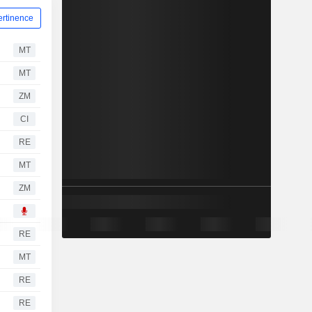
ertinence
MT
MT
ZM
CI
RE
MT
ZM
RE
MT
RE
RE