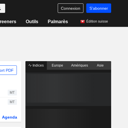
Connexion
S'abonner
reeners
Outils
Palmarès
Édition suisse
Indices
Europe
Amériques
Asie
ort PDF
MT
MT
Agenda
Secteur
Dérivés
Fonds et ETFs