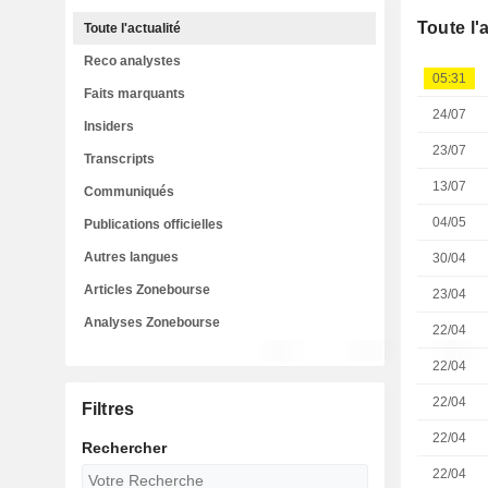
Toute l'
Toute l'actualité
Reco analystes
05:31
Faits marquants
24/07
Insiders
23/07
Transcripts
13/07
Communiqués
04/05
Publications officielles
Autres langues
30/04
Articles Zonebourse
23/04
Analyses Zonebourse
22/04
22/04
22/04
Filtres
22/04
Rechercher
22/04