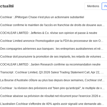
actualité
Mentions
P
Cochlear : JPMorgan Chase n'est plus un actionnaire substantiel
Cochlear confirme le maintien de l'accès en franchise de droits de douane aux États-Unis pour ses systèmes d'implants auditifs
COCHLEAR LIMITED : Jefferies & Co. révise son opinion et passe à neutre
Cochlear Limited annonce l'homologation par la FDA du processeur de son Osia 3
Des compagnies aériennes aux banques : les entreprises australiennes et néo-zélandaises sous pression face à la crise du Golfe
Cochlear doit poursuivre la promotion de ses implants, les retards de volumes n'étant pas structurels selon Jefferies ; le titre grimpe de 4%
COCHLEAR LIMITED : Jarden Research confirme sa recommandation neutre
Transcript : Cochlear Limited, Q3 2026 Sales/ Trading Statement Call, Apr 22, 2026
La Bourse d'Australie clôture au plus bas depuis deux semaines, Cochlear s'effondre de 41%
Cochlear : la révision des prévisions est "bien pire qu'anticipé", le multiple de valorisation est menacé selon Jarden
Cochlear abaisse sa prévision de résultat net récurrent pour l'exercice 2026 entre 290 et 330 millions de dollars australiens
L'australien Cochlear s'effondre de 40% après avoir signalé une demande atone et l'impact du conflit au Moyen-Orient