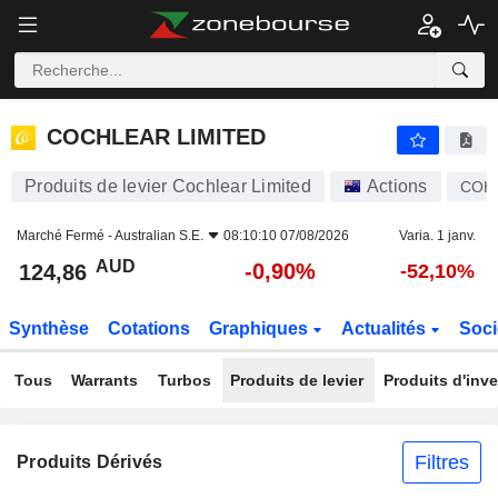
COCHLEAR LIMITED
124,86
$
-0,90%
COCHLEAR LIMITED
Produits de levier Cochlear Limited
Actions
COH
Marché Fermé -
Australian S.E.
08:10:10 07/08/2026
Varia. 1 janv.
AUD
-0,90%
124,86
-52,10%
Synthèse
Cotations
Graphiques
Actualités
Soci
Tous
Warrants
Turbos
Produits de levier
Produits d'inv
Filtres
Produits Dérivés