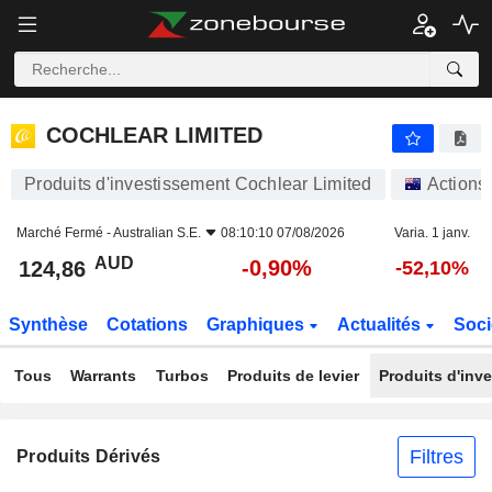
COCHLEAR LIMITED
124,86
$
-0,90%
COCHLEAR LIMITED
Produits d'investissement Cochlear Limited
Actions
Marché Fermé -
Australian S.E.
08:10:10 07/08/2026
Varia. 1 janv.
AUD
-0,90%
124,86
-52,10%
Synthèse
Cotations
Graphiques
Actualités
Soci
Tous
Warrants
Turbos
Produits de levier
Produits d'inv
Filtres
Produits Dérivés