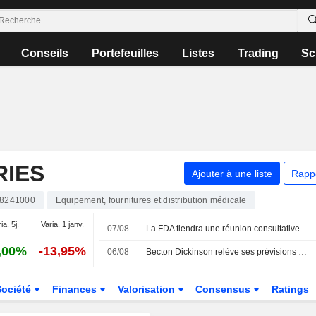
Conseils
Portefeuilles
Listes
Trading
Sc
IES
Ajouter à une liste
Rapp
8241000
Equipement, fournitures et distribution médicale
ia. 5j.
Varia. 1 janv.
07/08
La FDA tiendra une réunion consultative pour examiner le test multi-cancer de Grail
,00%
-13,95%
06/08
Becton Dickinson relève ses prévisions de bénéfices annuels après des résultats du troisième trimestre supérieurs aux attentes
Société
Finances
Valorisation
Consensus
Ratings