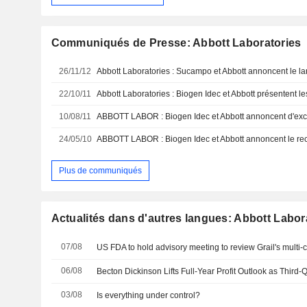
Communiqués de Presse: Abbott Laboratories
26/11/12
22/10/11
10/08/11
24/05/10
Plus de communiqués
Actualités dans d'autres langues: Abbott Labor
07/08
US FDA to hold advisory meeting to review Grail's multi-c
06/08
03/08
Is everything under control?