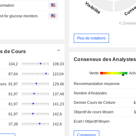
formation
d for glucose monitors
Plus de notations
s de Cours
Consensus des Analyste
104,2
109,33
Vente
Ach
87,64
110,04
Recommandation moyenne
ours
81,97
129,46
Nombre d'Analystes
81,97
137,49
Dernier Cours de Cloture
1
81,97
141,23
Objectif de cours Moyen
1
81,97
142,6
Ecart / Objectif Moyen
37,38
142,6
Consensus