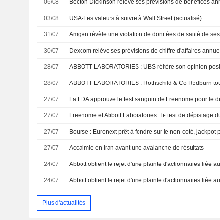
06/08
03/08
USA-Les valeurs à suivre à Wall Street (actualisé)
31/07
Amgen révèle une violation de données de santé de ses 
30/07
28/07
ABBOTT LABORATORIES : UBS réitère son opinion positiv
28/07
27/07
27/07
27/07
Bourse : Euronext prêt à fondre sur le non-coté, jackpot 
27/07
Accalmie en Iran avant une avalanche de résultats
24/07
24/07
Plus d'actualités