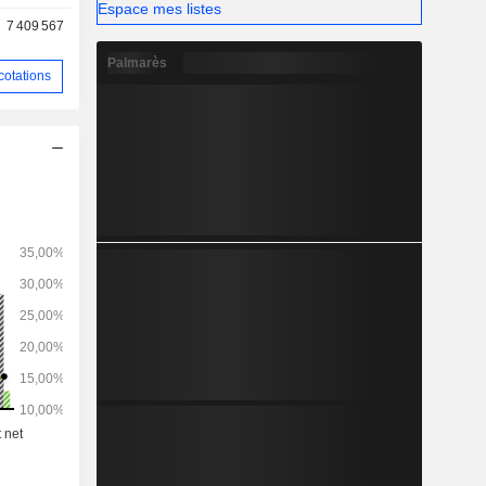
Espace mes listes
7 409 567
Palmarès
cotations