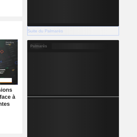
Suite du Palmarès
Palmarès
sions
face à
ntes