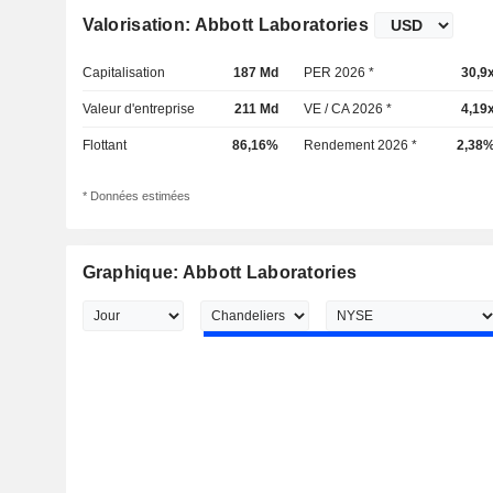
Valorisation: Abbott Laboratories
Capitalisation
187 Md
PER 2026 *
30,9
Valeur d'entreprise
211 Md
VE / CA 2026 *
4,19
Flottant
86,16%
Rendement 2026 *
2,38
* Données estimées
Graphique: Abbott Laboratories