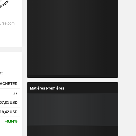
s
at
ACHETER
Matières Premières
27
07,81
USD
18,42
USD
+9,84%