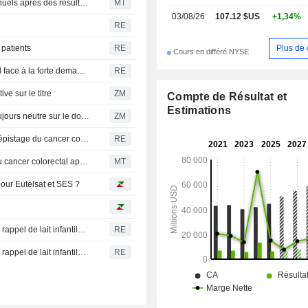
Becton Dickinson relève ses prévisions de bénéfices annuels après des résultats du troisième trimestre supérieurs aux attentes
MT
03/08/26
107.12 $US
+1,34%
RE
Plus de 
patients
RE
Cours en différé NYSE
Dexcom relève ses prévisions de chiffre d'affaires annuel face à la forte demande pour ses lecteurs de glycémie
RE
e sur le titre
ZM
Compte de Résultat et
Estimations
ABBOTT LABORATORIES : Rothschild & Co Redburn toujours neutre sur le dossier
ZM
La FDA approuve le test sanguin de Freenome pour le dépistage du cancer colorectal
RE
Freenome et Abbott Laboratories : le test de dépistage du cancer colorectal approuvé par la FDA ; Freenome reçoit un paiement d'étape de 100 millions de dollars
MT
pour Eutelsat et SES ?
Abbott obtient le rejet d'une plainte d'actionnaires liée au rappel de lait infantile de 2022
RE
Abbott obtient le rejet d'une plainte d'actionnaires liée au rappel de lait infantile de 2022
RE