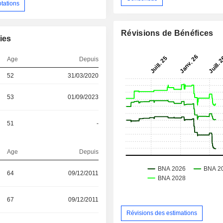
otations
Révisions de Bénéfices
ies
Age
Depuis
52
31/03/2020
53
01/09/2023
51
-
Age
Depuis
64
09/12/2011
67
09/12/2011
Révisions des estimations