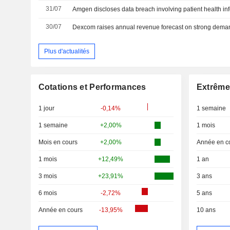
31/07
Amgen discloses data breach involving patient health in
30/07
Dexcom raises annual revenue forecast on strong deman
Plus d'actualités
Cotations et Performances
Extrême
1 jour
-0,14%
1 semaine
1 semaine
+2,00%
1 mois
Mois en cours
+2,00%
Année en c
1 mois
+12,49%
1 an
3 mois
+23,91%
3 ans
6 mois
-2,72%
5 ans
Année en cours
-13,95%
10 ans