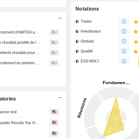
Notations
Trader
Investisseur
Abbott Laboratories : Sucampo et Abbott annoncent le lancement d'AMITIZA au Japon
BU
Globale
Abbott Laboratories : Biogen Idec et Abbott présentent les résultats positifs de l'essai SELECT de phase 2b pour le Daclizumab HYP lors du congrès ECTRIMS/ACTRIMS
BU
Qualité
ABBOTT LABOR : Biogen Idec et Abbott annoncent d'excellents résultats pour le premier essai d'homologation du Daclizumab HYP contre la sclérose en plaques rémittente
BU
ESG MSCI
ABBOTT LABOR : Biogen Idec et Abbott annoncent le recrutement du premier patient dansle cadre d'une étude globale de Phase III du Daclizumab dans le traitement de la sclérose en plaques cyclique
BU
atories
ancer test
Becton Dickinson Lifts Full-Year Profit Outlook as Third-Quarter Results Top Views