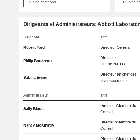
Plus de cotations
Plus de c
Dirigeants et Administrateurs: Abbott Laborator
Dirigeant
Titre
Robert Ford
Directeur Général
Directeur
Philip Boudreau
Financier/CFO
Directeur en chef des
Sabina Ewing
Investissements
Administrateur
Titre
Directeur/Membre du
Sally Blount
Conseil
Directeur/Membre du
Nancy McKinstry
Conseil
Directeur/Membre du