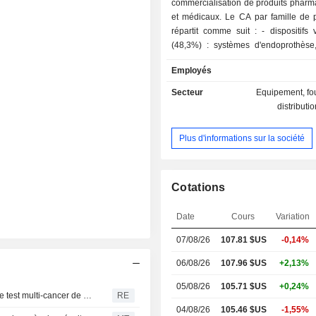
commercialisation de produits pharm
et médicaux. Le CA par famille de p
répartit comme suit : - dispositifs vasculaires
(48,3%) : systèmes d'endoprothèse,
de dilatation, fermetures artérielles
Employés
systèmes et instruments de diagnosti
- produits de nutrition (19,1%) : p
Secteur
Equipement, fou
nutrition pédiatrique, compléments nu
distributi
et produits diététiques ; - médicaments (12,4%) :
produits anesthésiques, ant
Plus d'informations sur la société
antibiotiques, inhibiteurs, anti-infl
etc. La répartition géographique du CA est la
suivante : Etats-Unis (38,7%), 
(6,2%), Chine (4,3%), Inde (4,2
Cotations
(4,2%), Japon (3,3%), Royaume U
autres (36,1%).
Date
Cours
Variation
07/08/26
107.81 $US
-0,14%
06/08/26
107.96 $US
+2,13%
05/08/26
105.71 $US
+0,24%
La FDA tiendra une réunion consultative pour examiner le test multi-cancer de Grail
RE
04/08/26
105.46 $US
-1,55%