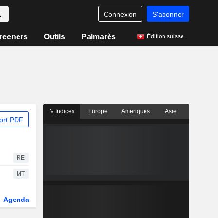
Connexion
S'abonner
reeners
Outils
Palmarès
Édition suisse
Indices
Europe
Amériques
Asie
ort PDF
RE
MT
Agenda
Secteur
Dérivés
Fonds et ETFs