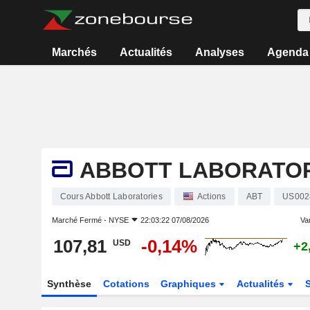
Marchés
Actualités
Analyses
Agenda
ABBOTT LABORATOR
Cours Abbott Laboratories
Actions
ABT
US002
Marché Fermé -
NYSE
22:03:22 07/08/2026
Var
107,81
-0,14%
USD
+2
Synthèse
Cotations
Graphiques
Actualités