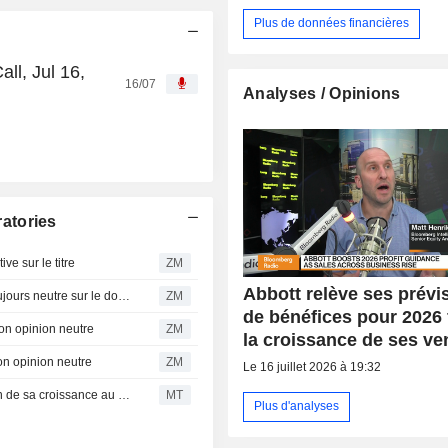
Plus de données financières
ll, Jul 16,
16/07
Analyses / Opinions
atories
e sur le titre
ZM
Abbott relève ses prévi
ABBOTT LABORATORIES : Rothschild & Co Redburn toujours neutre sur le dossier
ZM
de bénéfices pour 2026 
n opinion neutre
ZM
la croissance de ses ve
n opinion neutre
ZM
Le 16 juillet 2026 à 19:32
Abbott Laboratories en bonne voie pour une accélération de sa croissance au second semestre, selon RBC
MT
Plus d'analyses