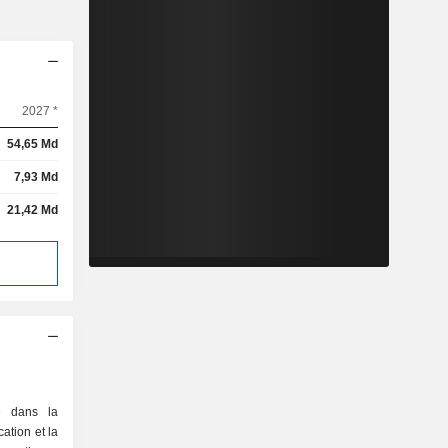
2027 *
54,65 Md
7,93 Md
21,42 Md
sé dans la
ation et la