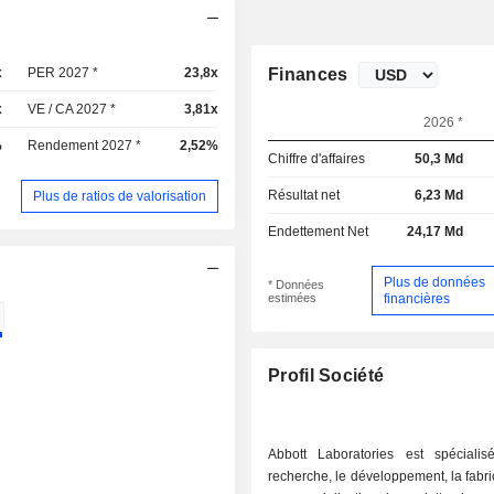
x
PER 2027 *
23,8x
Finances
x
VE / CA 2027 *
3,81x
2026 *
%
Rendement 2027 *
2,52%
Chiffre d'affaires
50,3 Md
Résultat net
6,23 Md
Plus de ratios de valorisation
Endettement Net
24,17 Md
Plus de données
* Données
estimées
financières
Profil Société
Abbott Laboratories est spéciali
recherche, le développement, la fabric