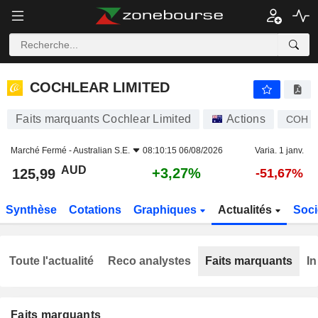
COCHLEAR LIMITED
125,99
$
+3,27%
COCHLEAR LIMITED
Faits marquants Cochlear Limited
Actions
COH
Marché Fermé -
Australian S.E.
08:10:15 06/08/2026
Varia. 1 janv.
AUD
+3,27%
125,99
-51,67%
Synthèse
Cotations
Graphiques
Actualités
Soci
Toute l'actualité
Reco analystes
Faits marquants
In
Faits marquants