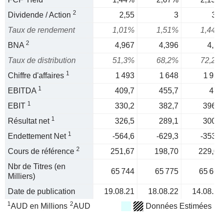
2
Dividende / Action
2,55
3
3,
Taux de rendement
1,01%
1,51%
1,44
2
BNA
4,967
4,396
4,5
Taux de distribution
51,3%
68,2%
72,2
1
Chiffre d'affaires
1 493
1 648
1 95
1
EBITDA
409,7
455,7
47
1
EBIT
330,2
382,7
396,
1
Résultat net
326,5
289,1
300,
1
Endettement Net
-564,6
-629,3
-353,
2
Cours de référence
251,67
198,70
229,0
Nbr de Titres (en
65 744
65 775
65 66
Milliers)
Date de publication
19.08.21
18.08.22
14.08.2
1
2
AUD en Millions
AUD
Données Estimées