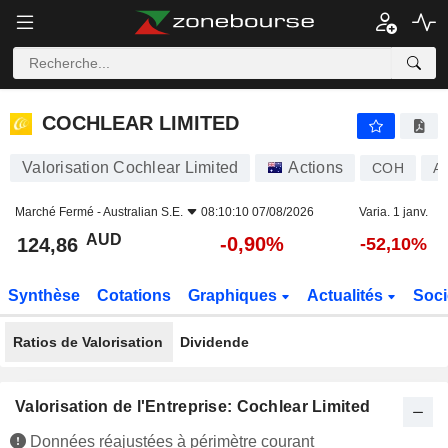
COCHLEAR LIMITED
124,86
$
-0,90%
COCHLEAR LIMITED
Valorisation Cochlear Limited
Actions
COH
A
Marché Fermé -
Australian S.E.
08:10:10 07/08/2026
Varia. 1 janv.
AUD
-0,90%
124,86
-52,10%
Synthèse
Cotations
Graphiques
Actualités
Soci
Ratios de Valorisation
Dividende
Valorisation de l'Entreprise: Cochlear Limited
Données réajustées à périmètre courant