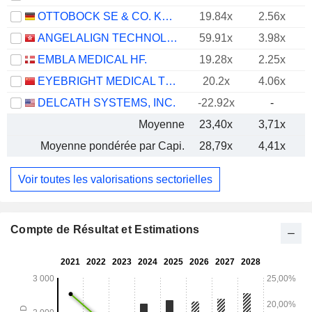
OTTOBOCK SE & CO. KGAA
19.84x
2.56x
ANGELALIGN TECHNOLOGY INC.
59.91x
3.98x
EMBLA MEDICAL HF.
19.28x
2.25x
EYEBRIGHT MEDICAL TECHNOLOGY (BEIJING) CO., LTD.
20.2x
4.06x
DELCATH SYSTEMS, INC.
-22.92x
-
Moyenne
23,40x
3,71x
Moyenne pondérée par Capi.
28,79x
4,41x
Voir toutes les valorisations sectorielles
Compte de Résultat et Estimations