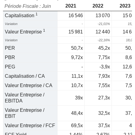
2021
2022
2023
Période Fiscale : Juin
1
Capitalisation
16 546
13 070
15 04
Variation
-
-21,01%
15,
1
Valeur Entreprise
15 981
12 440
14 68
Variation
-
-22,16%
18,0
PER
50,7x
45,2x
50,1
PBR
9,72x
7,75x
8,63
PEG
-
-3,9x
12,65
Capitalisation / CA
11,1x
7,93x
7,69
Valeur Entreprise / CA
10,7x
7,55x
7,51
Valeur Entreprise /
39x
27,3x
30,8
EBITDA
Valeur Entreprise /
48,4x
32,5x
37,1
EBIT
Valeur Entreprise / FCF
69,5x
37,5x
47
FCF Yield
1,44%
2,67%
2,13