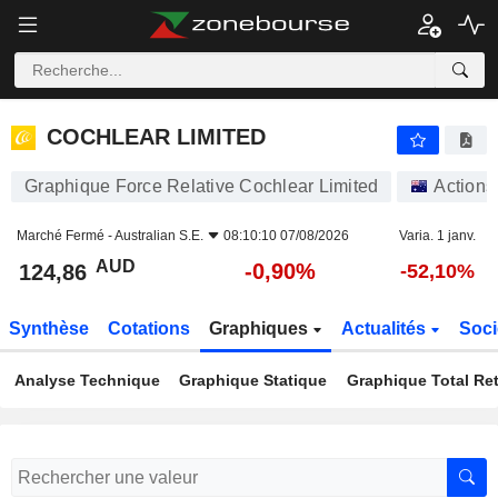
COCHLEAR LIMITED
124,86
$
-0,90%
COCHLEAR LIMITED
Graphique Force Relative Cochlear Limited
Actions
Marché Fermé -
Australian S.E.
08:10:10 07/08/2026
Varia. 1 janv.
AUD
-0,90%
124,86
-52,10%
Synthèse
Cotations
Graphiques
Actualités
Soci
Analyse Technique
Graphique Statique
Graphique Total Re