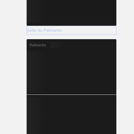
Suite du Palmarès
Palmarès