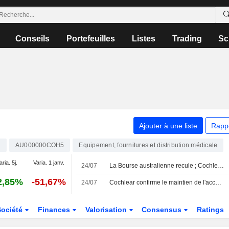
Conseils
Portefeuilles
Listes
Trading
Sc
Ajouter à une liste
Rapp
H
AU000000COH5
Equipement, fournitures et distribution médicale
aria. 5j.
Varia. 1 janv.
24/07
La Bourse australienne recule ; Cochlear confirme le maintien de l'accès en franchise de droits de douane aux États-Unis pour ses implants auditifs
2,85%
-51,67%
24/07
Cochlear confirme le maintien de l'accès en franchise de droits de douane aux États-Unis pour ses systèmes d'implants auditifs
Société
Finances
Valorisation
Consensus
Ratings