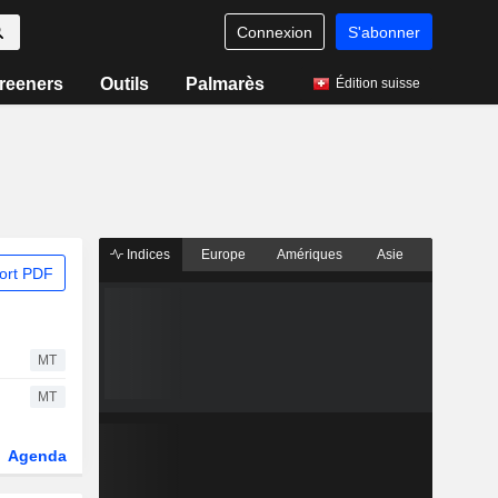
Connexion
S'abonner
reeners
Outils
Palmarès
Édition suisse
Indices
Europe
Amériques
Asie
ort PDF
MT
MT
Agenda
Secteur
Dérivés
Fonds et ETFs