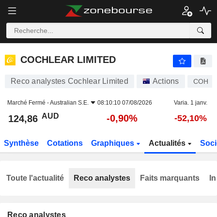
COCHLEAR LIMITED
124,86
$
-0,90%
COCHLEAR LIMITED
Reco analystes Cochlear Limited
Actions
COH
Marché Fermé -
Australian S.E.
08:10:10 07/08/2026
Varia. 1 janv.
AUD
-0,90%
124,86
-52,10%
Synthèse
Cotations
Graphiques
Actualités
Soci
Toute l'actualité
Reco analystes
Faits marquants
In
Reco analystes