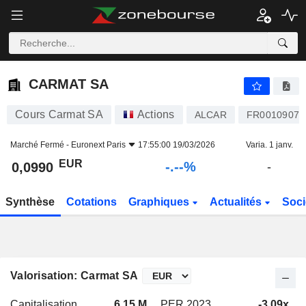
-.-
CARMAT SA
0,0990
€
-
%
CARMAT SA
Cours Carmat SA
Actions
ALCAR
FR00109079
Marché Fermé -
Euronext Paris
17:55:00 19/03/2026
Varia. 1 janv.
EUR
-.--%
0,0990
-
Synthèse
Cotations
Graphiques
Actualités
Soci
Valorisation: Carmat SA
Capitalisation
6,15 M
PER 2023
-3,09x