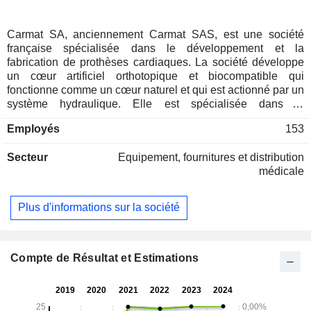
Carmat SA, anciennement Carmat SAS, est une société
française spécialisée dans le développement et la
fabrication de prothèses cardiaques. La société développe
un cœur artificiel orthotopique et biocompatible qui
fonctionne comme un cœur naturel et qui est actionné par un
système hydraulique. Elle est spécialisée dans le
développement d’un cœur artificiel orthotopique entièrement
Employés
153
implantable, de son système d’alimentation électrique et de
son système de télédiagnostic. La société a constitué un
Secteur
Equipement, fournitures et distribution
réseau de partenariats avec des hôpitaux et diverses
médicale
entreprises scientifiques, tels que l’Hôpital européen
Georges Pompidou, le Centre chirurgical Marie
Lannelongue, l’Hôpital Charles Nicolle de Rouen, Dedienne
Plus d'informations sur la société
Santé, PaxiTech, Vignal Artru Industries, French Vessels,
l’Institut du sang, le Laboratoire de recherche biochirurgicale
et d’autres.
Compte de Résultat et Estimations