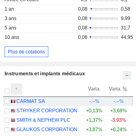
1 an
0,08
0,58
3 ans
0,08
9,99
5 ans
0,08
31,7
10 ans
0,08
44,95
Plus de cotations
Instruments et implants médicaux
Varia.
Varia. 5j.
CARMAT SA
-.--%
-.--%
STRYKER CORPORATION
+0,13%
+3,68%
SMITH & NEPHEW PLC
+1,37%
-3,93%
GLAUKOS CORPORATION
+3,87%
+6,24%
+