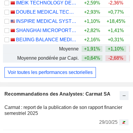
IMEIK TECHNOLOGY DEVELOPMENT CO.,LTD.
+2,59%
-2,36%
DOUBLE MEDICAL TECHNOLOGY INC.
+2,93%
+0,77%
INSPIRE MEDICAL SYSTEMS, INC.
+1,10%
+18,45%
SHANGHAI MICROPORT ENDOVASCULAR MEDTECH CO., LTD.
+2,82%
+1,41%
BEIJING BALANCE MEDICAL TECHNOLOGY CO.,LTD.
+2,16%
+0,31%
Moyenne
+1,91%
+1,10%
Moyenne pondérée par Capi.
+0,64%
-2,68%
Voir toutes les performances sectorielles
Recommandations des Analystes: Carmat SA
Carmat : report de la publication de son rapport financier
semestriel 2025
29/10/25