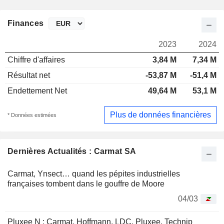
Finances
2023
2024
Chiffre d'affaires
3,84 M
7,34 M
Résultat net
-53,87 M
-51,4 M
Endettement Net
49,64 M
53,1 M
Plus de données financières
* Données estimées
Dernières Actualités : Carmat SA
Carmat, Ynsect… quand les pépites industrielles
françaises tombent dans le gouffre de Moore
04/03
Pluxee N : Carmat, Hoffmann, LDC, Pluxee, Technip