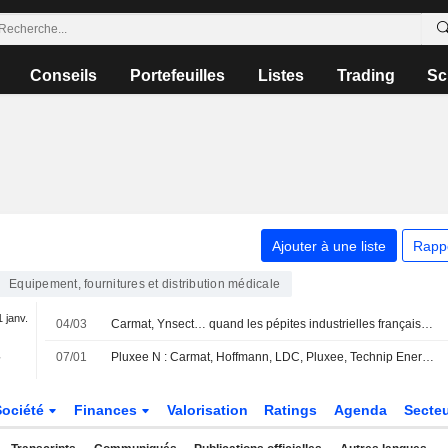
Conseils
Portefeuilles
Listes
Trading
Sc
Ajouter à une liste
Rapp
Equipement, fournitures et distribution médicale
1 janv.
04/03
Carmat, Ynsect… quand les pépites industrielles françaises tombent dans le gouffre de Moore
-
07/01
Pluxee N : Carmat, Hoffmann, LDC, Pluxee, Technip Energies... les valeurs à suivre aujourd'hui à Paris
Société
Finances
Valorisation
Ratings
Agenda
Secte