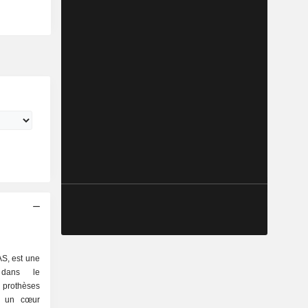
S, est une
e dans le
 prothèses
e un cœur