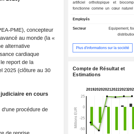
artificiel orthotopique et biocomp
fonctionne comme un cœur naturel 
actionné par un système hydraulique
Employés
spécialisée dans le développement
artificiel orthotopique entièrement i
Secteur
Equipement, fou
PEA-PME), concepteur
de son système d’alimentation élect
distributi
us avancé au monde (la «
son système de télédiagnostic. La
constitué un réseau de partenariat
ne alternative
Plus d'informations sur la société
hôpitaux et diverses entreprises sci
fisance cardiaque
tels que l’Hôpital européen Georges
le report de la
le Centre chirurgical Marie Lan
l’Hôpital Charles Nicolle de Rouen
Compte de Résultat et
el 2025 (clôture au 30
Santé, PaxiTech, Vignal Artru Industr
Estimations
Vessels, l’Institut du sang, le Lab
recherche biochirurgicale et d’autres.
judiciaire en cours
5, d'une procédure de
re de reprise,