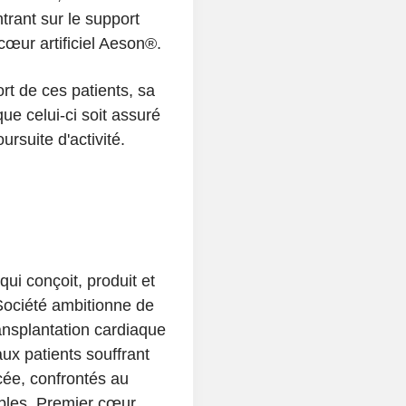
trant sur le support
cœur artificiel Aeson®.
t de ces patients, sa
que celui-ci soit assuré
rsuite d'activité.
i conçoit, produit et
Société ambitionne de
ransplantation cardiaque
aux patients souffrant
cée, confrontés au
bles. Premier cœur