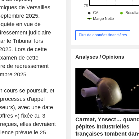
omiques de Versailles
 septembre 2025,
requête en vue de
dressement judiciaire
Plus de données financières
ar le Tribunal lors
2025. Lors de cette
Analyses / Opinions
'examen de cette
ure de redressement
vembre 2025.
 cours se poursuit, et
u processus d'appel
sseurs), avec une date-
ffres ») fixée au 3
Carmat, Ynsect… quand
reçues, elles devraient
pépites industrielles
dience prévue le 25
françaises tombent dan