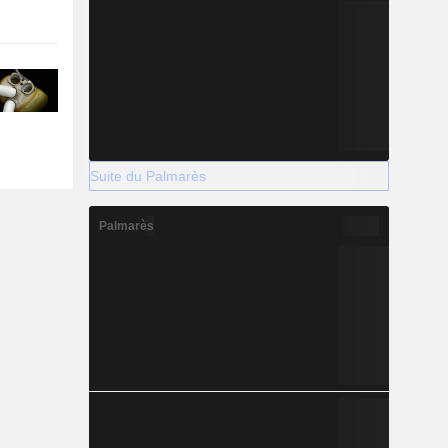
Suite du Palmarès
Palmarès