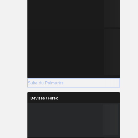
Suite du Palmarès
Devises / Forex