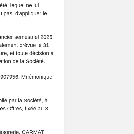
té, lequel ne lui
u pas, d'appliquer le
ancier semestriel 2025
ialement prévue le 31
re, et toute décision à
uation de la Société.
10907956, Mnémonique
é par la Société, à
es Offres, fixée au 3
 trésorerie, CARMAT