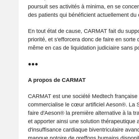
poursuit ses activités à minima, en se concen
des patients qui bénéficient actuellement du 
En tout état de cause, CARMAT fait du suppor
priorité, et s'efforcera donc de faire en sorte 
même en cas de liquidation judiciaire sans pou
●●●
A propos de CARMAT
CARMAT est une société Medtech française qu
commercialise le cœur artificiel Aeson
®
. La 
faire d'Aeson
®
la première alternative à la t
et apporter ainsi une solution thérapeutique 
d'insuffisance cardiaque biventriculaire avan
manque notoire de greffons humains disponi