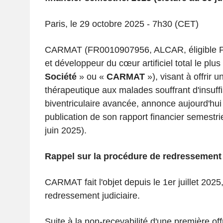
Paris, le 29 octobre 2025 - 7h30 (CET)
CARMAT (FR0010907956, ALCAR, éligible 
et développeur du cœur artificiel total le pl
Société
» ou «
CARMAT
»), visant à offrir u
thérapeutique aux malades souffrant d'insuf
biventriculaire avancée, annonce aujourd'hui 
publication de son rapport financier semestri
juin 2025).
Rappel sur la procédure de redressement 
CARMAT fait l'objet depuis le 1
er
juillet 202
redressement judiciaire.
Suite à la non-recevabilité d'une première off