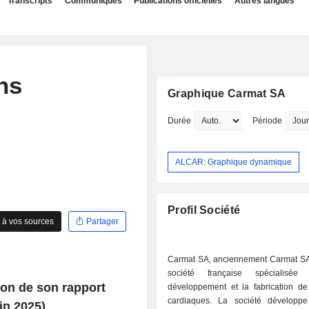
Transcripts
Communiqués
Publications officielles
Autres langues
ns
Graphique Carmat SA
Durée
Période
ALCAR: Graphique dynamique
Profil Société
 à vos sources
Partager
Carmat SA, anciennement Carmat SA
société française spécialisé
ion de son rapport
développement et la fabrication de
cardiaques. La société développ
in 2025)