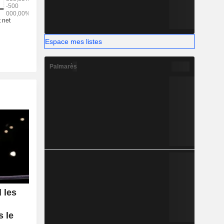
Espace mes listes
Palmarès
 les
s le