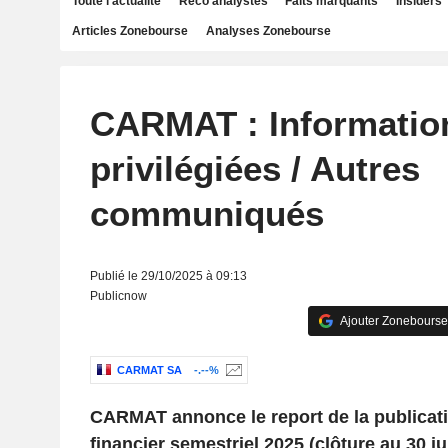
Toute l'actualité
Reco analystes
Faits marquants
Insiders
Articles Zonebourse
Analyses Zonebourse
CARMAT : Informatio
privilégiées / Autres
communiqués
Publié le 29/10/2025 à 09:13
Publicnow
Ajouter Zonebourse
CARMAT SA
-.--%
CARMAT annonce le report de la publicat
financier semestriel 2025 (clôture au 30 ju