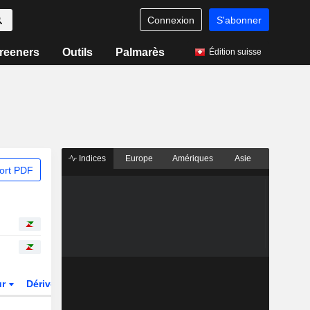
Connexion
S'abonner
reeners
Outils
Palmarès
Édition suisse
Indices
Europe
Amériques
Asie
ort PDF
ur
Dérivés