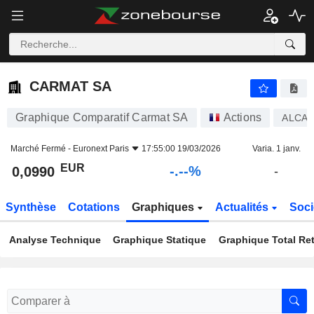
-.-
CARMAT SA
0,0990
€
-
%
CARMAT SA
Graphique Comparatif Carmat SA
Actions
ALCA
Marché Fermé -
Euronext Paris
17:55:00 19/03/2026
Varia. 1 janv.
EUR
-.--%
0,0990
-
Synthèse
Cotations
Graphiques
Actualités
Soci
Analyse Technique
Graphique Statique
Graphique Total Re