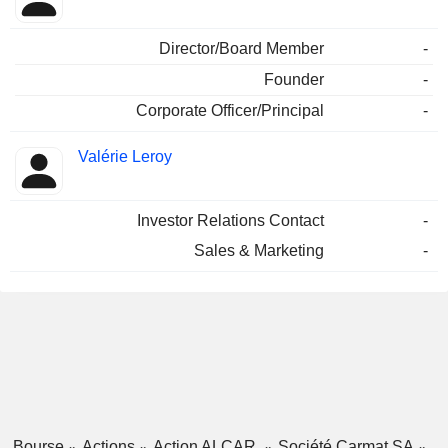
Director/Board Member
-
Founder
-
Corporate Officer/Principal
-
Valérie Leroy
Investor Relations Contact
-
Sales & Marketing
-
Bourse
Actions
Action ALCAR
Société Carmat SA