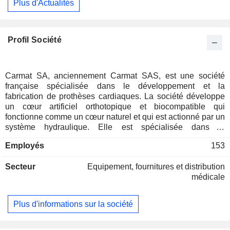
Plus d'Actualités
Profil Société
Carmat SA, anciennement Carmat SAS, est une société
française spécialisée dans le développement et la
fabrication de prothèses cardiaques. La société développe
un cœur artificiel orthotopique et biocompatible qui
fonctionne comme un cœur naturel et qui est actionné par un
système hydraulique. Elle est spécialisée dans le
développement d’un cœur artificiel orthotopique entièrement
Employés
153
implantable, de son système d’alimentation électrique et de
son système de télédiagnostic. La société a constitué un
Secteur
Equipement, fournitures et distribution
réseau de partenariats avec des hôpitaux et diverses
médicale
entreprises scientifiques, tels que l’Hôpital européen
Georges Pompidou, le Centre chirurgical Marie
Lannelongue, l’Hôpital Charles Nicolle de Rouen, Dedienne
Plus d'informations sur la société
Santé, PaxiTech, Vignal Artru Industries, French Vessels,
l’Institut du sang, le Laboratoire de recherche biochirurgicale
et d’autres.