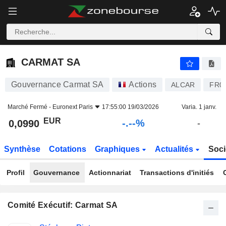
-.-
CARMAT SA
0,0990
€
-
%
CARMAT SA
Gouvernance Carmat SA
Actions
ALCAR
FR0
Marché Fermé -
Euronext Paris
17:55:00 19/03/2026
Varia. 1 janv.
EUR
-.--%
0,0990
-
Synthèse
Cotations
Graphiques
Actualités
Soci
Profil
Gouvernance
Actionnariat
Transactions d'initiés
Comité Exécutif: Carmat SA
Fonctions