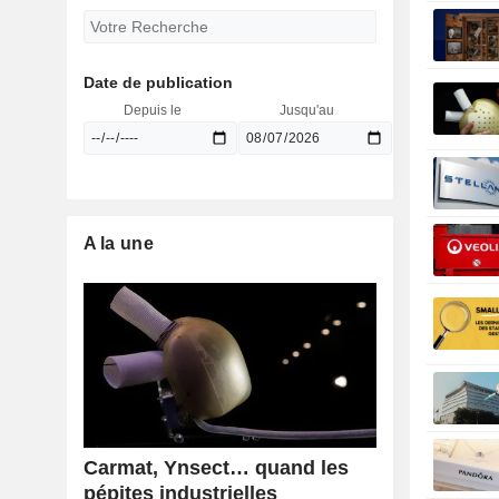
Date de publication
Depuis le
Jusqu'au
A la une
Carmat, Ynsect… quand les
pépites industrielles