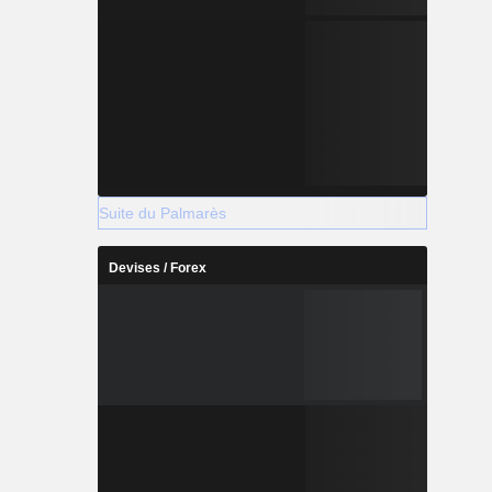
Suite du Palmarès
Devises / Forex