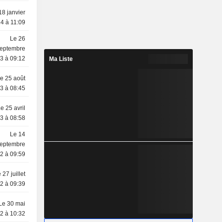
18 janvier
4 à 11:09
Le 26
eptembre
3 à 09:12
Ma Liste
e 25 août
3 à 08:45
e 25 avril
3 à 08:58
Le 14
eptembre
2 à 09:59
 27 juillet
2 à 09:39
Le 30 mai
2 à 10:32