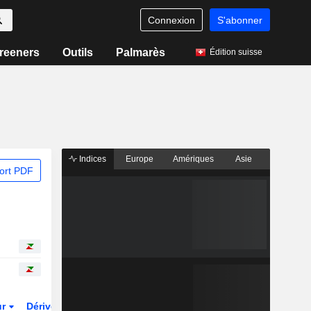
Connexion
S'abonner
reeners
Outils
Palmarès
Édition suisse
Indices
Europe
Amériques
Asie
ort PDF
ur
Dérivés