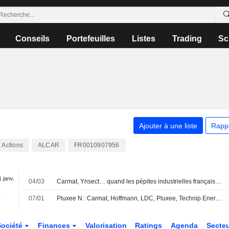
Conseils
Portefeuilles
Listes
Trading
Sc
Ajouter à une liste
Rapp
Actions
ALCAR
FR0010907956
1 janv.
04/03
Carmat, Ynsect… quand les pépites industrielles françaises tombent dans le gouffre de Moore
-
07/01
Pluxee N : Carmat, Hoffmann, LDC, Pluxee, Technip Energies... les valeurs à suivre aujourd'hui à Paris
Société
Finances
Valorisation
Ratings
Agenda
Secte