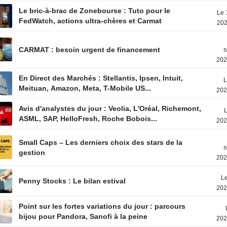
Le bric-à-brac de Zonebourse : Tuto pour le
Le 
FedWatch, actions ultra-chères et Carmat
202
CARMAT : besoin urgent de financement
s
202
En Direct des Marchés : Stellantis, Ipsen, Intuit,
L
Meituan, Amazon, Meta, T-Mobile US...
202
Avis d'analystes du jour : Veolia, L'Oréal, Richemont,
L
ASML, SAP, HelloFresh, Roche Bobois...
202
Small Caps – Les derniers choix des stars de la
s
gestion
202
Le
Penny Stocks : Le bilan estival
202
Point sur les fortes variations du jour : parcours
bijou pour Pandora, Sanofi à la peine
202