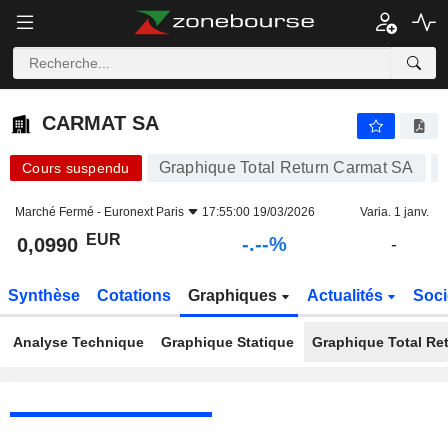
-.-
CARMAT SA
0,0990
€
-
%
CARMAT SA
Graphique Total Return Carmat SA
Cours suspendu
Marché Fermé -
Euronext Paris
17:55:00 19/03/2026
Varia. 1 janv.
EUR
-.--%
0,0990
-
Synthèse
Cotations
Graphiques
Actualités
Soci
Analyse Technique
Graphique Statique
Graphique Total Re