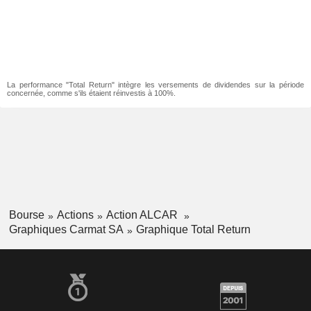
La performance "Total Return" intègre les versements de dividendes sur la période
concernée, comme s'ils étaient réinvestis à 100%.
Bourse
Actions
Action ALCAR
Graphiques Carmat SA
Graphique Total Return