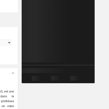
S, est une
e dans le
 prothèses
e un cœur