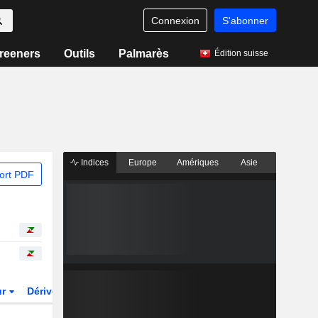
Connexion
S'abonner
reeners
Outils
Palmarès
Édition suisse
Indices
Europe
Amériques
Asie
ort PDF
ur
Dérivés