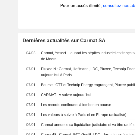
Pour un accès illimité,
consultez nos 
Dernières actualités sur Carmat SA
04/03
Carmat, Ynsect… quand les pépites industrielles français
de Moore
07/01
Pluxee N : Carmat, Hoffmann, LDC, Pluxee, Technip Energi
aujourd'hui à Paris
07/01
Bourse : GTT et Technip Energy engrangent, Pluxee publi
07/01
CARMAT : A suivre aujourd'hui
07/01
Les records continuent à tomber en bourse
07/01
Les valeurs à suivre à Paris et en Europe (actualisé)
06/01
Carmat annonce sa liquidation judiciaire et va être radié 
06/01
Cogra 48 : Carmat, GTT, Genfit, LDC... les valeurs à suiv