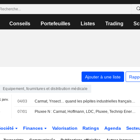
Conseils
Portefeuilles
Listes
Trading
Sc
Ajouter à une liste
Rapp
Equipement, fournitures et distribution médicale
1 janv.
04/03
Carmat, Ynsect… quand les pépites industrielles françaises tombent dans le gouffre de Moore
-
07/01
Pluxee N : Carmat, Hoffmann, LDC, Pluxee, Technip Energies... les valeurs à suivre aujourd'hui à Paris
Société
Finances
Valorisation
Ratings
Agenda
Secte