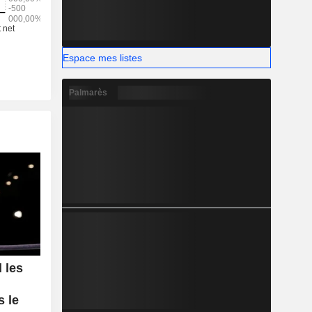
Espace mes listes
Palmarès
 les
s le