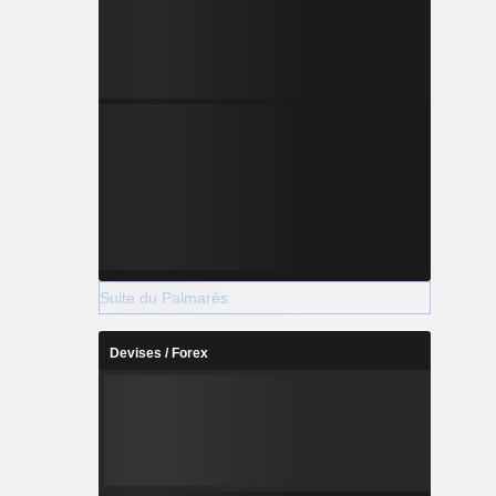
Suite du Palmarès
Devises / Forex