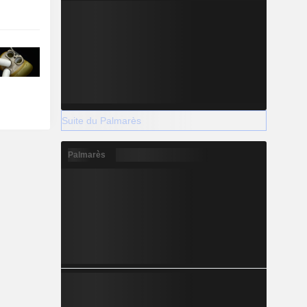
Suite du Palmarès
Palmarès