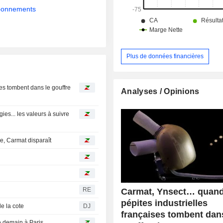
abonnements
Plus de données financières
es tombent dans le gouffre
Analyses / Opinions
es... les valeurs à suivre
e, Carmat disparaît
RE
Carmat, Ynsect… quand
pépites industrielles
de la cote
DJ
françaises tombent dan
re demain à Paris