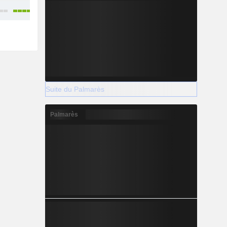
Suite du Palmarès
Palmarès