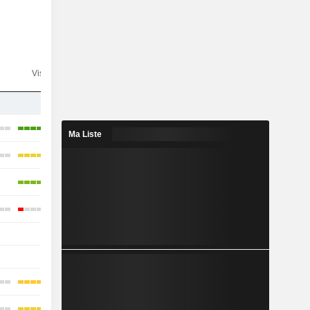
n
Visibilité
Consensus
-
-
Ma Liste
-
-
-