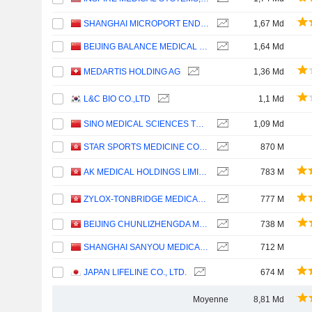
SHANGHAI MICROPORT ENDOVASCULAR MEDTECH CO., LTD.
1,67 Md
BEIJING BALANCE MEDICAL TECHNOLOGY CO.,LTD.
1,64 Md
MEDARTIS HOLDING AG
1,36 Md
L&C BIO CO.,LTD
1,1 Md
SINO MEDICAL SCIENCES TECHNOLOGY INC.
1,09 Md
STAR SPORTS MEDICINE CO., LTD.
870 M
AK MEDICAL HOLDINGS LIMITED
783 M
ZYLOX-TONBRIDGE MEDICAL TECHNOLOGY CO., LTD.
777 M
BEIJING CHUNLIZHENGDA MEDICAL INSTRUMENTS CO., LTD.
738 M
SHANGHAI SANYOU MEDICAL CO., LTD
712 M
JAPAN LIFELINE CO., LTD.
674 M
Moyenne
8,81 Md