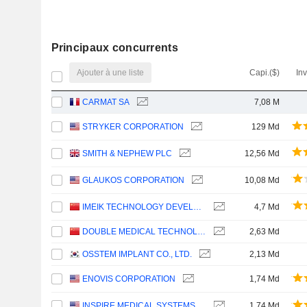
Principaux concurrents
Ajouter à une liste
Capi.($)
In
CARMAT SA
7,08 M
STRYKER CORPORATION
129 Md
SMITH & NEPHEW PLC
12,56 Md
GLAUKOS CORPORATION
10,08 Md
IMEIK TECHNOLOGY DEVELOPMENT CO.,LTD.
4,7 Md
DOUBLE MEDICAL TECHNOLOGY INC.
2,63 Md
OSSTEM IMPLANT CO., LTD.
2,13 Md
ENOVIS CORPORATION
1,74 Md
INSPIRE MEDICAL SYSTEMS, INC.
1,74 Md