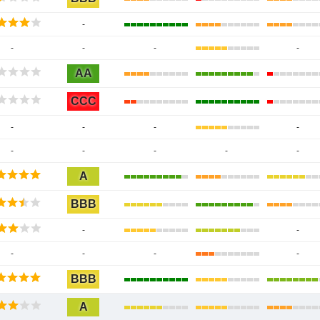
-
-
-
-
-
AA
CCC
-
-
-
-
-
-
-
-
-
A
BBB
-
-
-
-
-
-
BBB
A