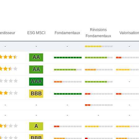
Révisions
vestisseur
ESG MSCI
Fondamentaux
Valorisatio
Fondamentaux
-
-
-
-
AA
AA
AAA
-
BBB
-
-
-
-
-
-
-
-
-
A
BBB