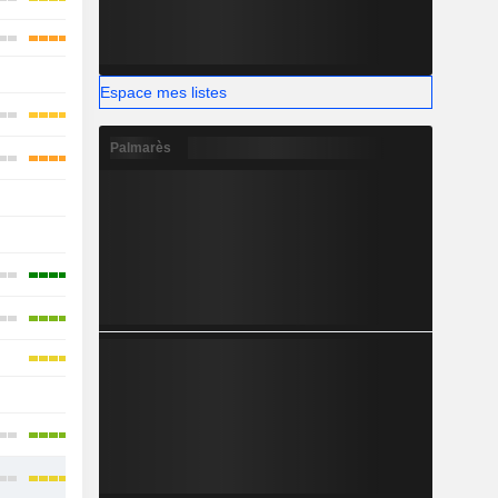
-
Espace mes listes
Palmarès
-
-
-
-
-