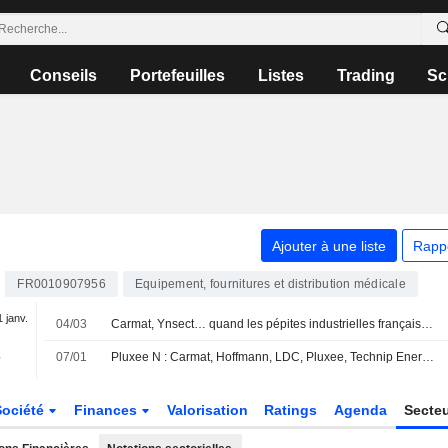
Conseils
Portefeuilles
Listes
Trading
Sc
Ajouter à une liste
Rapp
FR0010907956
Equipement, fournitures et distribution médicale
1 janv.
04/03
Carmat, Ynsect… quand les pépites industrielles françaises tombent dans le gouffre de Moore
-
07/01
Pluxee N : Carmat, Hoffmann, LDC, Pluxee, Technip Energies... les valeurs à suivre aujourd'hui à Paris
Société
Finances
Valorisation
Ratings
Agenda
Secte