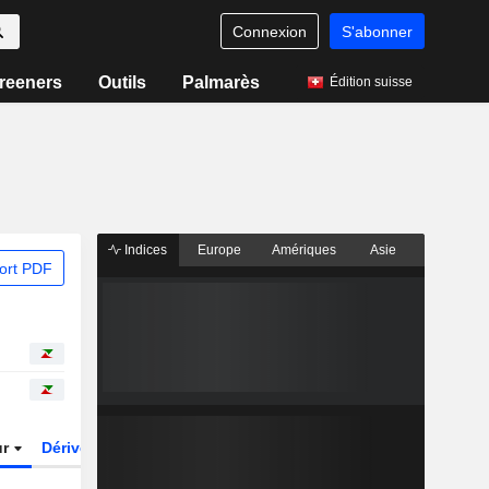
Connexion
S'abonner
reeners
Outils
Palmarès
Édition suisse
Indices
Europe
Amériques
Asie
ort PDF
ur
Dérivés