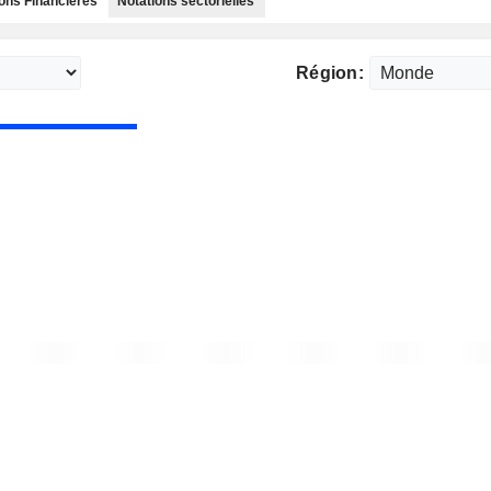
ns Financières
Notations sectorielles
Région: