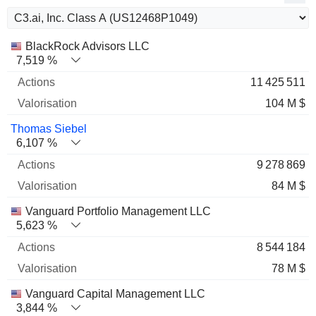
Nom
Actions
%
Valorisation
BlackRock Advisors LLC
7,519 %
11 425 511
104 M $
Thomas Siebel
6,107 %
9 278 869
84 M $
Vanguard Portfolio Management LLC
5,623 %
8 544 184
78 M $
Vanguard Capital Management LLC
3,844 %