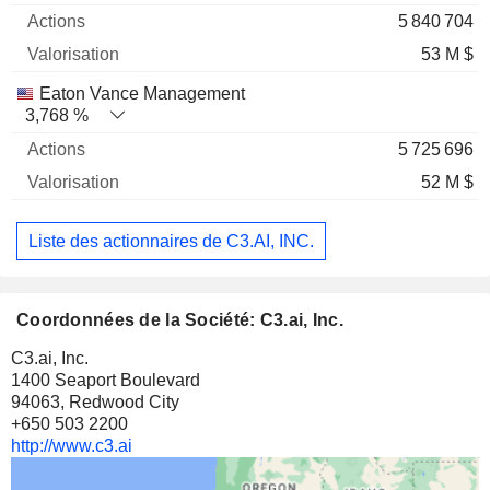
5 840 704
53 M $
Eaton Vance Management
3,768 %
5 725 696
52 M $
Liste des actionnaires de C3.AI, INC.
Coordonnées de la Société: C3.ai, Inc.
C3.ai, Inc.
1400 Seaport Boulevard
94063, Redwood City
+650 503 2200
http://www.c3.ai