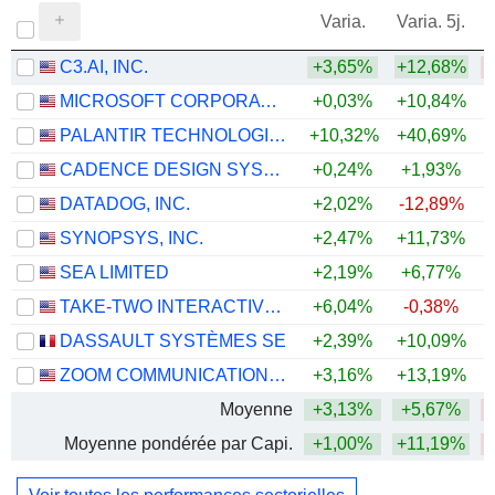
Varia.
Varia. 5j.
C3.AI, INC.
+3,65%
+12,68%
MICROSOFT CORPORATION
+0,03%
+10,84%
PALANTIR TECHNOLOGIES INC.
+10,32%
+40,69%
CADENCE DESIGN SYSTEMS, INC.
+0,24%
+1,93%
DATADOG, INC.
+2,02%
-12,89%
+
SYNOPSYS, INC.
+2,47%
+11,73%
SEA LIMITED
+2,19%
+6,77%
TAKE-TWO INTERACTIVE SOFTWARE, INC.
+6,04%
-0,38%
DASSAULT SYSTÈMES SE
+2,39%
+10,09%
ZOOM COMMUNICATIONS, INC.
+3,16%
+13,19%
+
Moyenne
+3,13%
+5,67%
Moyenne pondérée par Capi.
+1,00%
+11,19%