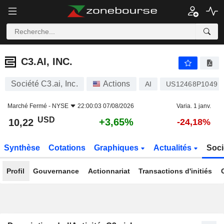
C3.AI, INC.
10,22
$
+3,65%
C3.AI, INC.
Société C3.ai, Inc.
Actions
AI
US12468P1049
Marché Fermé -
NYSE
22:00:03 07/08/2026
Varia. 1 janv.
USD
+3,65%
10,22
-24,18%
Synthèse
Cotations
Graphiques
Actualités
Soci
Profil
Gouvernance
Actionnariat
Transactions d'initiés