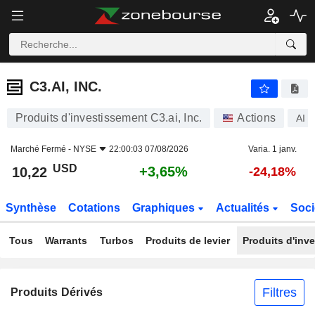
C3.AI, INC.
10,22
$
+3,65%
C3.AI, INC.
Produits d'investissement C3.ai, Inc.
Actions
AI
Marché Fermé -
NYSE
22:00:03 07/08/2026
Varia. 1 janv.
USD
+3,65%
10,22
-24,18%
Synthèse
Cotations
Graphiques
Actualités
Soci
Tous
Warrants
Turbos
Produits de levier
Produits d'inv
Filtres
Produits Dérivés