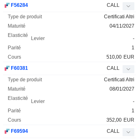
Type
F56284
CALL
de
Certificati Altri
Mnemo
Type
produit
Maturité
Elasticité
Levier
Parité
Co
04/11/2027
-
1
510,00
EUR
F60381
CALL
Certificati Altri
08/01/2027
-
1
352,00
EUR
F69594
CALL