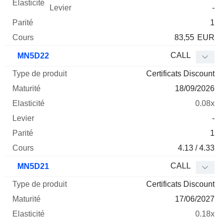
-
1
83,55
EUR
CALL
MN5D22
Certificats Discount
18/09/2026
0.08x
-
1
4.13 / 4.33
CALL
MN5D21
Certificats Discount
17/06/2027
0.18x