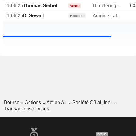
11.06.25
Thomas Siebel
Directeur general
60
Vente
11.06.25
D. Sewell
Administrateur
Exercice
Bourse
Actions
Action AI
Société C3.ai, Inc.
Transactions d'initiés