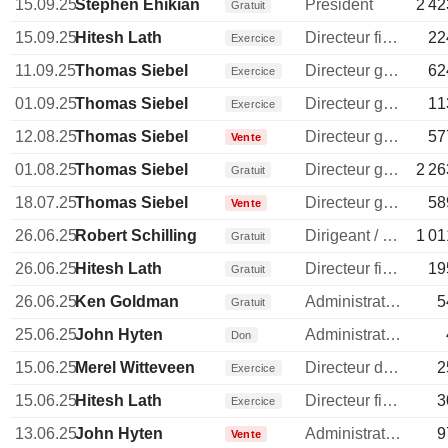
15.09.25
Stephen Ehikian
President
2 42
Gratuit
15.09.25
Hitesh Lath
Directeur financier
22
Exercice
11.09.25
Thomas Siebel
Directeur general
62
Exercice
01.09.25
Thomas Siebel
Directeur general
11
Exercice
12.08.25
Thomas Siebel
Directeur general
57
Vente
01.08.25
Thomas Siebel
Directeur general
2 26
Gratuit
18.07.25
Thomas Siebel
Directeur general
58
Vente
26.06.25
Robert Schilling
Dirigeant / cadre principal
1 01
Gratuit
26.06.25
Hitesh Lath
Directeur financier
19
Gratuit
26.06.25
Ken Goldman
Administrateur
5
Gratuit
25.06.25
John Hyten
Administrateur
Don
15.06.25
Merel Witteveen
Directeur des operations
2
Exercice
15.06.25
Hitesh Lath
Directeur financier
3
Exercice
13.06.25
John Hyten
Administrateur
9
Vente