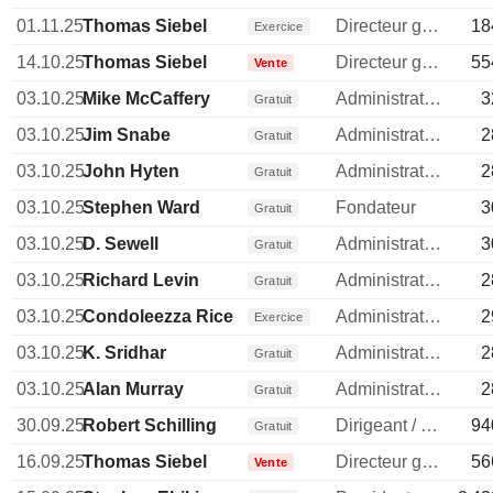
01.11.25
Thomas Siebel
Directeur general
18
Exercice
14.10.25
Thomas Siebel
Directeur general
55
Vente
03.10.25
Mike McCaffery
Administrateur
3
Gratuit
03.10.25
Jim Snabe
Administrateur
2
Gratuit
03.10.25
John Hyten
Administrateur
2
Gratuit
03.10.25
Stephen Ward
Fondateur
3
Gratuit
03.10.25
D. Sewell
Administrateur
3
Gratuit
03.10.25
Richard Levin
Administrateur
2
Gratuit
03.10.25
Condoleezza Rice
Administrateur
2
Exercice
03.10.25
K. Sridhar
Administrateur
2
Gratuit
03.10.25
Alan Murray
Administrateur
2
Gratuit
30.09.25
Robert Schilling
Dirigeant / cadre principal
94
Gratuit
16.09.25
Thomas Siebel
Directeur general
56
Vente