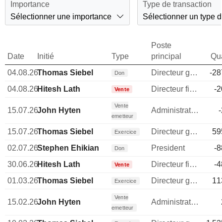
Importance
Type de transaction
Sélectionner une importance
Sélectionner un type d
Poste
Date
Initié
Type
principal
Qua
04.08.26
Thomas Siebel
Directeur general
-28
Don
04.08.26
Hitesh Lath
Directeur financier
-2
Vente
Vente
15.07.26
John Hyten
Administrateur
emetteur
15.07.26
Thomas Siebel
Directeur general
59
Exercice
02.07.26
Stephen Ehikian
President
-8
Don
30.06.26
Hitesh Lath
Directeur financier
-4
Vente
01.03.26
Thomas Siebel
Directeur general
11
Exercice
Vente
15.02.26
John Hyten
Administrateur
emetteur