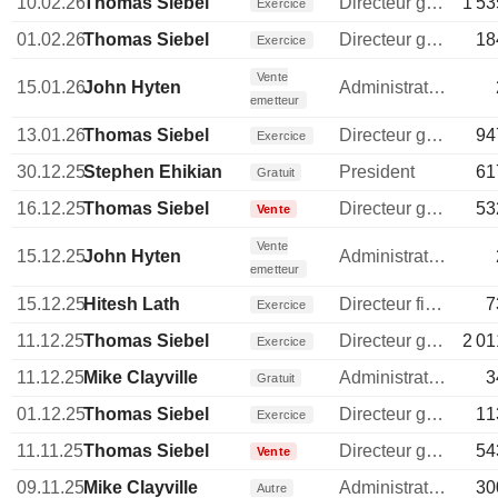
10.02.26
Thomas Siebel
Directeur general
1 53
Exercice
01.02.26
Thomas Siebel
Directeur general
18
Exercice
Vente
15.01.26
John Hyten
Administrateur
emetteur
13.01.26
Thomas Siebel
Directeur general
94
Exercice
30.12.25
Stephen Ehikian
President
61
Gratuit
16.12.25
Thomas Siebel
Directeur general
53
Vente
Vente
15.12.25
John Hyten
Administrateur
emetteur
15.12.25
Hitesh Lath
Directeur financier
7
Exercice
11.12.25
Thomas Siebel
Directeur general
2 01
Exercice
11.12.25
Mike Clayville
Administrateur
3
Gratuit
01.12.25
Thomas Siebel
Directeur general
11
Exercice
11.11.25
Thomas Siebel
Directeur general
54
Vente
09.11.25
Mike Clayville
Administrateur
30
Autre